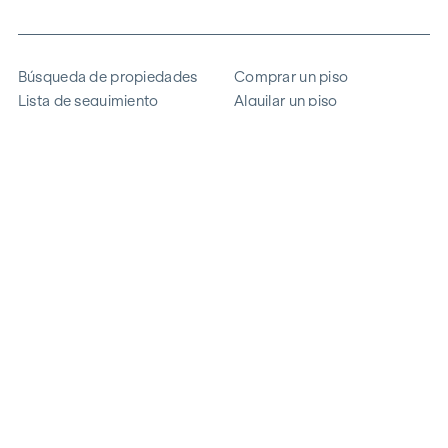
Búsqueda de propiedades
Comprar un piso
Lista de seguimiento
Alquilar un piso
Proyectos
Propiedad comercial
Comprar
Vender un bloque de pisos
Referencias
Experiencia
La empresa
Carrera profesional
Sostenibilidad
Contacto
Acceso de empleados
i
Ahorrar energía
© 2026 WINEGG Realitäten GmbH
Protección de datos
Pie de imprenta