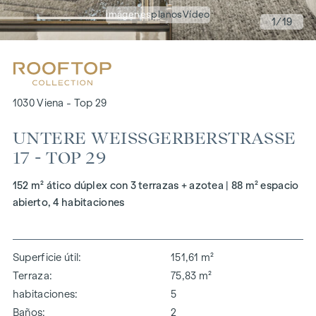
imágenes
planos
Vídeo
1
/19
1030 Viena - Top 29
UNTERE WEISSGERBERSTRASSE 17
- TOP 29
152 m² ático dúplex con 3 terrazas + azotea | 88 m² espacio
abierto, 4 habitaciones
Superficie útil
151,61 m²
Terraza
75,83 m²
habitaciones
5
Baños
2