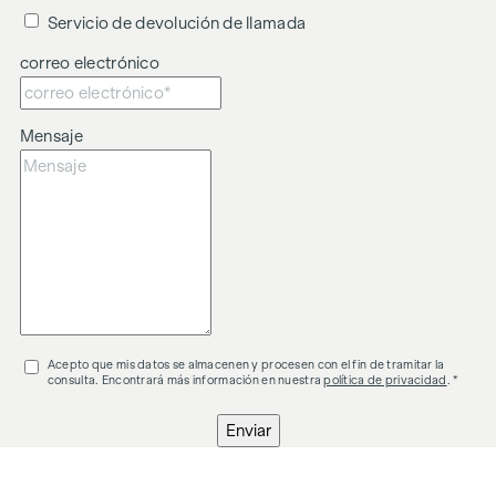
Cabe señalar que existe una estrecha relación familiar o
Servicio de devolución de llamada
económica entre el agente y el tercero que va a ser
intermediado.
correo electrónico
El agente actúa como doble corredor.
Mensaje
Acepto que mis datos se almacenen y procesen con el fin de tramitar la
consulta. Encontrará más información en nuestra
política de privacidad
. *
Enviar