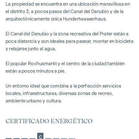
Ahora tiene la oportunidad de comprar el piso de sus sueños
La propiedad se encuentra en una ubicación maravillosa en
sobre plano, lo que le permite decidir personalmente el
el distrito 3, a pocos pasos del Canal del Danubio y de la
diseño y el mobiliario.
arquitectónicamente única Hundertwasserhaus.
Sus ventajas de un vistazo:
El Canal del Danubio y la zona recreativa del Prater están a
arquitectura exclusiva - espacio para su diseño individual
poca distancia y son ideales para pasear, montar en bicicleta
fantásticas vistas y panorámicas sobre la ciudad.
y relajarse junto al agua.
DESTACADOS
El popular Rochusmarkt y el centro de la ciudad también
9 exclusivos pisos de pleno dominio
están a pocos minutos a pie.
2 - 5 habitaciones | superficie habitable de aprox. 45 - 186
m²
Un entorno ideal que combina a la perfección servicios
Posibilidad de variantes más grandes (hasta 400 m²)
locales, infraestructuras, diversas zonas de recreo,
La casa de sus sueños en sus manos | Las líneas de
ambiente urbano y cultura.
mobiliario se pueden combinar libremente
Altura de la habitación de 2,72 m en el ático superior
CERTIFICADO ENERGÉTICO
Logias, balcones, terrazas y azoteas
Lujoso concepto de materiales
Calefacción urbana
C