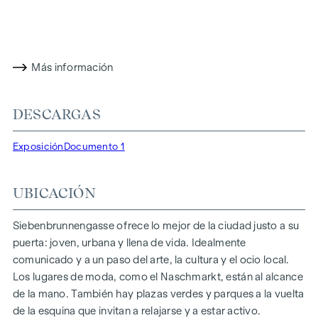
Siebenbrunnengasse 44
un lugar donde la historia y la vida
contemporánea se unen de forma única.
CON ATENCIÓN AL DETALLE
Más información
Los condominios de Siebenbrunnengasse están diseñados
para personas que valoran el estilo y el diseño. Planos
DESCARGAS
flexibles y equipamiento de alta calidad: finos suelos de
parqué, ventanales de suelo a techo y accesorios de marca
Exposición
Documento 1
de primera clase garantizan el nivel adecuado de estética y
confort. Los sistemas de climatización split de las plantas
UBICACIÓN
superiores garantizan un agradable clima interior. Espacios
habitables listos para contar su historia. Ya sea balcón,
terraza o jardín, los generosos espacios abiertos de este
Siebenbrunnengasse ofrece lo mejor de la ciudad justo a su
proyecto de nueva construcción le ofrecen un refugio
puerta: joven, urbana y llena de vida. Idealmente
privado para respirar hondo. Disfrute de la mañana con una
comunicado y a un paso del arte, la cultura y el ocio local.
taza de café o de la noche con una copa de vino: su retiro
Los lugares de moda, como el Naschmarkt, están al alcance
personal le espera.
de la mano. También hay plazas verdes y parques a la vuelta
de la esquina que invitan a relajarse y a estar activo.