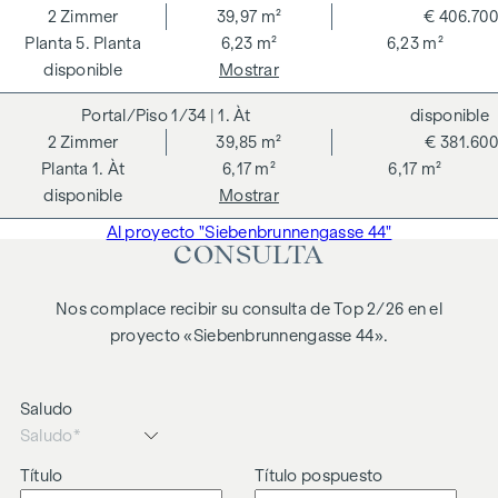
que actuamos como doble intermediario. El contrato es
2
Zimmer
39,97 m²
€ 406.700
redactado y tramitado por ARNOLD Rechtsanwälte GmbH,
5. Planta
6,23 m²
6,23 m²
Stoß im Himmel 1, 1010 Viena. Los gastos ascienden al 1,5 %
disponible
Mostrar
del precio de compra más el 20 % de IVA, así como los
gastos de caja y notaría.
1/34
| 1. Àt
disponible
2
Zimmer
39,85 m²
€ 381.600
Queremos señalar que existe una estrecha relación familiar
1. Àt
6,17 m²
6,17 m²
o comercial entre el agente y el tercero a mediar.
disponible
Mostrar
El agente actúa como doble intermediario.
Al proyecto "Siebenbrunnengasse 44"
CONSULTA
Nos complace recibir su consulta de Top 2/26 en el
proyecto «Siebenbrunnengasse 44».
Saludo
Título
Título pospuesto