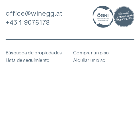
office@winegg.at
+43 1 9076178
Búsqueda de propiedades
Comprar un piso
Lista de seguimiento
Alquilar un piso
Proyectos
Propiedad comercial
Comprar
Vender un bloque de pisos
Referencias
Experiencia
La empresa
Carrera profesional
Sostenibilidad
Contacto
Acceso de empleados
i
Ahorrar energía