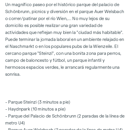
- Cocina/salón (aprox. 27 m²)
Un magnífico paseo por el histórico parque del palacio de
Schönbrunn, picnics y diversión en el parque Auer Welsbach
- Dormitorio (aprox. 12 m²)
o correr/patinar por el río Wien,... No muy lejos de su
- Dormitorio (aprox. 13 m²) con acceso a la logia
domicilio es posible realizar una gran variedad de
actividades que reflejan muy bien la "ciudad más habitable".
- Cuarto de baño con bañera, ducha, lavabo doble, radiador
Puede terminar la jornada laboral en un ambiente relajado en
toallero y conexión para lavadora
el Naschmarkt o en los populares pubs de la Wienzeile. El
- Aseo separado con lavabo
cercano parque "Steinzi", con una bonita zona para perros,
campo de baloncesto y fútbol, un parque infantil y
- trastero
hermosos espacios verdes, le arrancará regularmente una
- Logia (aprox. 8,3 m²)
sonrisa.
- Bodega en el sótano
Además, una plaza de aparcamiento en el aparcamiento
subterráneo de la propiedad se puede comprar, más
- Parque Steinzi (3 minutos a pie)
información se puede encontrar en nuestra página web del
- Haydnpark (10 minutos a pie)
proyecto. www.
arndtstrasse50.at
- Parque del Palacio de Schönbrunn (2 paradas de la línea de
metro U4)
VER HOY - MUDARSE MAÑANA (!!!)