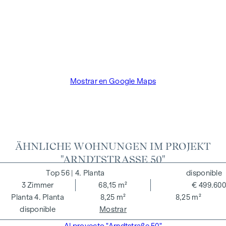
familiar o económica entre el agente y el tercero que va a
ser intermediado.
El agente actúa como doble intermediario.
Mostrar en Google Maps
ÄHNLICHE WOHNUNGEN IM PROJEKT
"ARNDTSTRASSE 50"
56
| 4. Planta
disponible
3
Zimmer
68,15 m²
€ 499.600
4. Planta
8,25 m²
8,25 m²
disponible
Mostrar