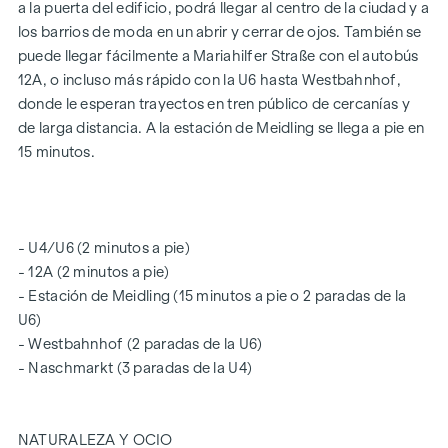
sólo le esperan horas de relax, sino también conexión de
a la puerta del edificio, podrá llegar al centro de la ciudad y a
agua, electricidad y luz. Una hermosa extensión del salón
los barrios de moda en un abrir y cerrar de ojos. También se
con mucho margen para el diseño - sus dedos verdes
puede llegar fácilmente a Mariahilfer Straße con el autobús
estarán en plena forma.
12A, o incluso más rápido con la U6 hasta Westbahnhof,
donde le esperan trayectos en tren público de cercanías y
Lo más destacado es sin duda el cuarto de baño, con una
de larga distancia. A la estación de Meidling se llega a pie en
hermosa ducha a ras de suelo y una gran bañera para
15 minutos.
relajarse, un lavabo doble, una conexión para la lavadora y
un calentador de toallas eléctrico. Los azulejos son de gres
porcelánico de alta calidad y son muy modernos y fáciles de
mantener gracias a su color ideal.
- U4/U6 (2 minutos a pie)
Dos habitaciones accesibles por separado se encuentran en
- 12A (2 minutos a pie)
la parte trasera del piso, la habitación delantera tiene acceso
- Estación de Meidling (15 minutos a pie o 2 paradas de la
directo a la logia.
U6)
- Westbahnhof (2 paradas de la U6)
Un trastero y un aseo independiente completan la oferta.
- Naschmarkt (3 paradas de la U4)
DISTRIBUCIÓN DE LAS HABITACIONES:
- Hall de entrada
NATURALEZA Y OCIO