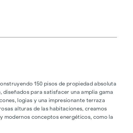
án construyendo 150 pisos de propiedad absoluta
e, diseñados para satisfacer una amplia gama
lcones, logias y una impresionante terraza
rosas alturas de las habitaciones, creamos
o y modernos conceptos energéticos, como la
nte. Aquí vivirá con estilo, orientado al futuro