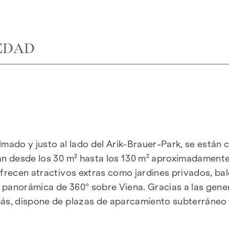
EDAD
calmado y justo al lado del Arik-Brauer-Park, se est
van desde los 30 m² hasta los 130 m² aproximadament
ofrecen atractivos extras como jardines privados, ba
 panorámica de 360° sobre Viena. Gracias a las gene
emás, dispone de plazas de aparcamiento subterráne
arantizan un suministro de energía sostenible y eficie