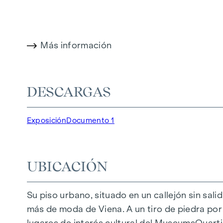
y extremadamente cómodo.
Más información en:
WOHNEN AM PARK, 1160 V
Más información
DESTACADOS
150 viviendas de pleno dominio
Superficie habitable de 30 a 130 m² aprox.
DESCARGAS
Pisos de 1 a 4 habitaciones
Jardines, balcones, logias y terrazas
Exposición
Documento 1
Grandes alturas
Aparcamiento subterráneo | e-mobility
Tranquilo patio interior
UBICACIÓN
Sistema fotovoltaico en el tejado
Sala común
Su piso urbano, situado en un callejón sin sali
más de moda de Viena. A un tiro de piedra por l
LLEGAR A CASA