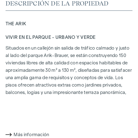
DESCRIPCIÓN DE LA PROPIEDAD
THE ARIK
VIVIR EN EL PARQUE - URBANO Y VERDE
Situados en un callejón sin salida de tráfico calmado y justo
al lado del parque Arik-Brauer, se están construyendo 150
viviendas libres de alta calidad con espacios habitables de
aproximadamente 30 m² a 130 m², diseñadas para satisfacer
una amplia gama de requisitos y conceptos de vida. Los
pisos ofrecen atractivos extras como jardines privados,
balcones, logias y una impresionante terraza panorámica,
que abre una impresionante vista panorámica de 360° sobre
Viena. Gracias a las generosas alturas de las habitaciones,
creamos una sensación de vida abierta y aireada. Además,
dispone de plazas de aparcamiento subterráneo y
modernos conceptos energéticos, como la energía
Más información
fotovoltaica y la calefacción urbana, garantizan un