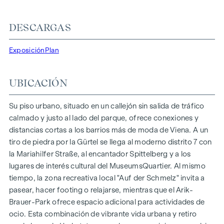
suministro de energía sostenible y eficiente. Aquí vivirá con
estilo, orientado al futuro y extremadamente cómodo.
DESCARGAS
Más información en:
WOHNEN AM PARK, 1160 Viena,
Exposición
Plan
Herbststraße - Winegg
DESTACADOS
UBICACIÓN
150 viviendas de pleno dominio
Superficie habitable de aprox. 30 a 130 m²
Su piso urbano, situado en un callejón sin salida de tráfico
Pisos de 1 a 4 habitaciones
calmado y justo al lado del parque, ofrece conexiones y
Jardines, balcones, logias y terrazas
distancias cortas a los barrios más de moda de Viena. A un
Grandes alturas
tiro de piedra por la Gürtel se llega al moderno distrito 7 con
Aparcamiento subterráneo | e-mobility
la Mariahilfer Straße, al encantador Spittelberg y a los
Tranquilo patio interior
lugares de interés cultural del MuseumsQuartier. Al mismo
Sistema fotovoltaico en el tejado
tiempo, la zona recreativa local "Auf der Schmelz" invita a
Sala común
pasear, hacer footing o relajarse, mientras que el Arik-
Brauer-Park ofrece espacio adicional para actividades de
LLEGAR A CASA
ocio. Esta combinación de vibrante vida urbana y retiro