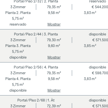
2/32
| 2. Planta
reservado
ARNOLD Rechtsanwälte GmbH, Stoß im Himmel 1, 1010
3
Zimmer
79,35 m²
€ 544.200
Viena. Los gastos ascienden al 1,5 % del precio de compra
2. Planta
9,58 m²
3,83 m²
más el 20 % de IVA, así como los gastos de caja y notaría.
5,75 m²
**El vendedor asume los gastos de establecimiento del
reservado
Mostrar
contrato del 1,5 % del precio de compra más el 20 % de IVA
2/44
| 3. Planta
disponible
durante un periodo limitado. Válido hasta el 31.07.2026.
3
Zimmer
79,30 m²
€ 571.500
Advertimos que existe una estrecha relación familiar o
3. Planta
9,60 m²
3,85 m²
económica entre el agente y el tercero a intermediar.
5,75 m²
disponible
Mostrar
El agente actúa como doble intermediario.
2/56
| 4. Planta
disponible
3
Zimmer
79,35 m²
€ 598.700
4. Planta
9,58 m²
3,83 m²
5,75 m²
disponible
Mostrar
2/68
| 1. Àt
disponible
3
Zimmer
72,39 m²
€ 571.500