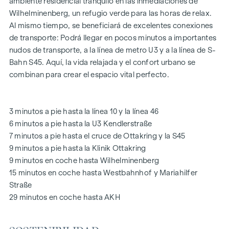
GARDEN
es el oasis de paz del patio interior de 1.000 m², un
ambiente residencial tranquilo en las inmediaciones de
refugio único para todas las generaciones. Aquí es donde la
Wilhelminenberg, un refugio verde para las horas de relax.
naturaleza se encuentra con la vida urbana y crea una
Al mismo tiempo, se beneficiará de excelentes conexiones
calidad de vida excepcional.
de transporte: Podrá llegar en pocos minutos a importantes
nudos de transporte, a la línea de metro U3 y a la línea de S-
Las zonas comunes con bancos y mesas invitan a relajarse y
Bahn S45. Aquí, la vida relajada y el confort urbano se
ofrecen un lugar de encuentro natural para todas las
combinan para crear el espacio vital perfecto.
generaciones. Una acogedora zona de juegos infantiles
ofrece horas sin preocupaciones y felices momentos
infantiles, directamente en el complejo residencial, para que
3 minutos a pie hasta la línea 10 y la línea 46
los niños puedan jugar con seguridad y despreocupación.
6 minutos a pie hasta la U3 Kendlerstraße
Durante la fase de planificación se hizo especial hincapié en
7 minutos a pie hasta el cruce de Ottakring y la S45
los materiales sostenibles.
9 minutos a pie hasta la Klinik Ottakring
El uso exclusivo por parte de los residentes hace de este
9 minutos en coche hasta Wilhelminenberg
patio interior oasis de paz un activo especial del proyecto y
15 minutos en coche hasta Westbahnhof y Mariahilfer
garantiza una calidad de vida excepcional. Experimente la
Straße
vida moderna con un valor añadido ecológico: ¡bienvenido a
29 minutos en coche hasta AKH
GRAND GARDEN
!