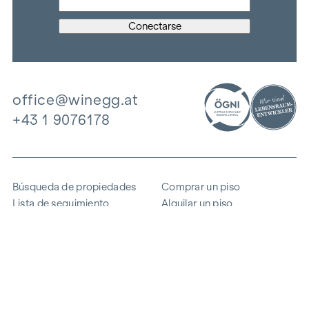
office@winegg.at
+43 1 9076178
Búsqueda de propiedades
Comprar un piso
Lista de seguimiento
Alquilar un piso
Proyectos
Propiedad comercial
Comprar
Vender un bloque de pisos
Referencias
Experiencia
La empresa
Carrera profesional
Sostenibilidad
Contacto
Acceso de empleados