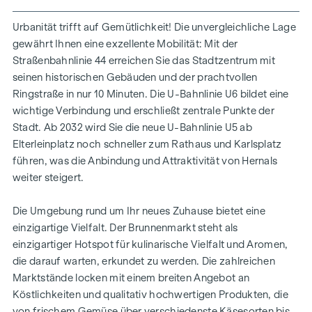
Gärten, Balkone, Loggien, Dachterrassen
Kleinkinderspielplatz und Fahrradabstellraum
Urbanität trifft auf Gemütlichkeit! Die unvergleichliche Lage
Fassadenbegrünung | Innenhof-Ruheoase
gewährt Ihnen eine exzellente Mobilität: Mit der
30 Tiefgaragenstellplätze
Straßenbahnlinie 44 erreichen Sie das Stadtzentrum mit
seinen historischen Gebäuden und der prachtvollen
UNVERGLEICHLICHES WOHNGEFÜHL
Ringstraße in nur 10 Minuten. Die U-Bahnlinie U6 bildet eine
wichtige Verbindung und erschließt zentrale Punkte der
Die sorgfältig geplanten Eigentumswohnungen und
Stadt. Ab 2032 wird Sie die neue U-Bahnlinie U5 ab
Townhouses bieten mit ihren vielfältigen Grundrissen und
Elterleinplatz noch schneller zum Rathaus und Karlsplatz
Wohnungsgrößen für jede Lebensphase die ideale
führen, was die Anbindung und Attraktivität von Hernals
Wohnlösung. Ein behagliches Wohnambiente erzeugen die
weiter steigert.
edlen Eichenparkettböden sowie die hochwertige
Sanitärausstattung in den Bädern. Die Raumtemperatur lässt
Die Umgebung rund um Ihr neues Zuhause bietet eine
sich bequem über die Fußbodenheizung, die durch
einzigartige Vielfalt. Der Brunnenmarkt steht als
Fernwärme betrieben wird, sowie über die elektrisch
einzigartiger Hotspot für kulinarische Vielfalt und Aromen,
bedienbaren Raffstores oder Rollläden regulieren. In den
die darauf warten, erkundet zu werden. Die zahlreichen
Dachgeschosswohnungen sorgen zusätzlich installierte
Marktstände locken mit einem breiten Angebot an
Klimaanlagen dafür, dass es auch im Sommer angenehm
Köstlichkeiten und qualitativ hochwertigen Produkten, die
kühl bleibt. Jede Wohneinheit verfügt über eine eigene
von frischem Gemüse über verschiedenste Käsesorten bis