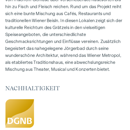
private Freifläche, die die Wohnräume nach außen erweitert
hin zu Fisch und Fleisch reichen. Rund um das Projekt reiht
und einen idealen Rückzugsort für Erholung und
sich eine bunte Mischung aus Cafés, Restaurants und
Entspannung bietet.
traditionellen Wiener Beisln. In diesen Lokalen zeigt sich der
kulturelle Reichtum des Grätzels in den vielseitigen
AUSSTATTUNG
Speiseangeboten, die unterschiedlichste
Eichenparkettböden
Geschmacksrichtungen und Einflüsse vereinen. Zusätzlich
Stilvolle Markenfliesen
begeistert das nahegelegene Jörgerbad durch seine
Außenliegender elektrischer Sonnenschutz
wunderschöne Architektur, während das Wiener Metropol,
Klimaanlage im DG
als etabliertes Traditionshaus, eine abwechslungsreiche
E-Mobilität
Mischung aus Theater, Musical und Konzerten bietet.
Fußbodenheizung mittels Fernwärme
Photovoltaikanlage am Dach
Private Gardening Beete
NACHHALTIGKEIT
NACHHALTIGKEIT
Auch bei diesem Projekt der WINEGG Realitäten GmbH
stehen die Erschaffung von nachhaltigem Lebensraum, das
Wohlbefinden der zukünftigen Bewohner und die