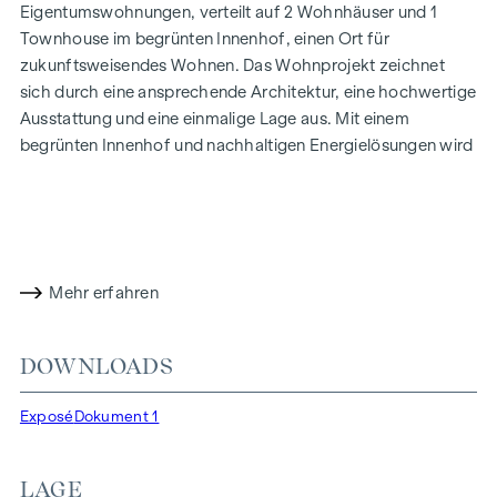
Eigentumswohnungen, verteilt auf 2 Wohnhäuser und 1
Townhouse im begrünten Innenhof, einen Ort für
zukunftsweisendes Wohnen. Das Wohnprojekt zeichnet
sich durch eine ansprechende Architektur, eine hochwertige
Ausstattung und eine einmalige Lage aus. Mit einem
begrünten Innenhof und nachhaltigen Energielösungen wird
ein Zeichen für Nachhaltigkeit gesetzt. Das Grätzl
präsentiert sich als offen und urban mit vielfältigen
Möglichkeiten für alle, die nach einem aufregenden und
gleichzeitig entspannten Wohnstandort streben.
Mehr Infos unter:
www.ottakringerstrasse26.at
Mehr erfahren
HIGHLIGHTS
DOWNLOADS
32 Eigentumswohnungen im Bauteil Ottakringer Straße 26
20 Eigentumswohnungen im Bauteil Veronikagasse 31
Exposé
Dokument 1
8 Eigentumswohnungen im Townhouse
1 Geschäftslokal
LAGE
Wohnflächen von ca. 33–121 m² | 2 bis 5 Zimmer