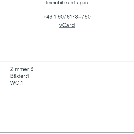
Immobilie anfragen
+43 1 9076178–750
vCard
Zimmer
3
Bäder
1
WC
1