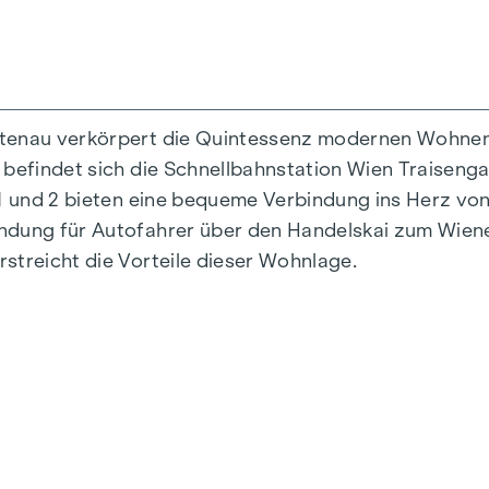
ttenau verkörpert die Quintessenz modernen Wohnens
 befindet sich die Schnellbahnstation Wien Traiseng
n 1 und 2 bieten eine bequeme Verbindung ins Herz v
indung für Autofahrer über den Handelskai zum Wie
streicht die Vorteile dieser Wohnlage.
is 124 m2
um