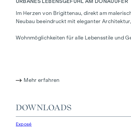
URBANES LEBENSGEFÜHL AM DONAUUFER
Im Herzen von Brigittenau, direkt am maleris
Neubau beeindruckt mit eleganter Architektu
Wohnmöglichkeiten für alle Lebensstile und G
ein privilegiertes Lebensgefühl in einem der l
WOHNKOMFORT MIT CHARAKTER
In der Traisengasse 20–22 vereinen sich Ästhet
Mehr erfahren
Einzimmerapartments bis zu großzügigen Vier
stilvolle Markenfliesen veredeln das Interieu
Raumklima sorgt. Außenliegender, elektrisc
DOWNLOADS
Wohnambiente, selbst an den heißesten Tagen
Exposé
AUSSTATTUNG