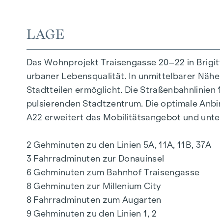
Eichenparkettböden
Stilvolle Markenfliesen
LAGE
Außenliegender, elektrischer Sonnenschutz
Klimaanlage im DG
Das Wohnprojekt Traisengasse 20–22 in Brigi
Fußbodenheizung mittels Fernwärme
urbaner Lebensqualität. In unmittelbarer Nähe
Photovoltaikanlage am Dach
Stadtteilen ermöglicht. Die Straßenbahnlinie
Digitale Gegensprechanlage und
pulsierenden Stadtzentrum. Die optimale Anb
schwarzes Brett über Handyapp
A22 erweitert das Mobilitätsangebot und unter
Smarte Hausverwaltungs-App „puck“
2 Gehminuten zu den Linien 5A, 11A, 11B, 37A
HIGHLIGHTS
3 Fahrradminuten zur Donauinsel
269 Eigentumswohnungen
6 Gehminuten zum Bahnhof Traisengasse
1 bis 4 Zimmer mit Wohnflächen von ca. 38 b
8 Gehminuten zur Millenium City
Gärten, Balkone, Loggien, Dachterrassen
8 Fahrradminuten zum Augarten
Kleinkinderspielplatz und Gemeinschaftsra
9 Gehminuten zu den Linien 1, 2