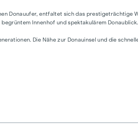
chen Donauufer, entfaltet sich das prestigeträchtig
r, begrüntem Innenhof und spektakulärem Donaublick
enerationen. Die Nähe zur Donauinsel und die schne
ebendigsten Bezirke Wiens.
ik und Funktionalität in jeder Wohneinheit. Mit intel
zimmerwohnungen reichen, finden hier alle ihren id
r, während die Fußbodenheizung, gespeist durch umwe
her Sonnenschutz und Klimaanlagen in den Dachgesc
.