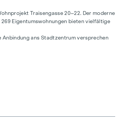
e Wohnprojekt Traisengasse 20–22. Der moderne
. 269 Eigentumswohnungen bieten vielfältige
lle Anbindung ans Stadtzentrum versprechen
ligenten Grundrissen, die von gemütlichen
ealen Lebensraum. Eichenparkettböden und
ltfreundliche Fernwärme, für ein behagliches
hoßwohnungen gewährleisten ein angenehmes