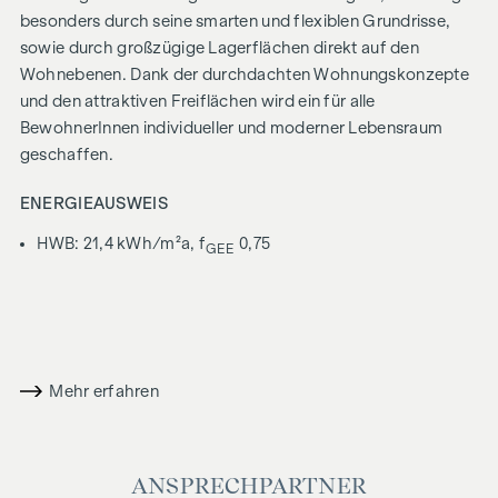
besonders durch seine smarten und flexiblen Grundrisse,
sowie durch großzügige Lagerflächen direkt auf den
Wohnebenen. Dank der durchdachten Wohnungskonzepte
und den attraktiven Freiflächen wird ein für alle
BewohnerInnen individueller und moderner Lebensraum
geschaffen.
ENERGIEAUSWEIS
HWB: 21,4 kWh/m²a, f
0,75
GEE
NEBENKOSTEN
Der guten Ordnung halber halten wir fest, dass, sofern im
Angebot nicht anders vermerkt, bei erfolgreichem
Abschlussfall eine Provision anfällt, die den in der
Mehr erfahren
Immobilienmaklerverordnung BGBI. 262 und 297/1996
festgelegten Sätzen entspricht – das sind 3 % des
Kaufpreises zzgl. 20 % USt. Diese Provisionspflicht besteht
ANSPRECHPARTNER
auch dann, wenn Sie die Ihnen überlassenen Informationen