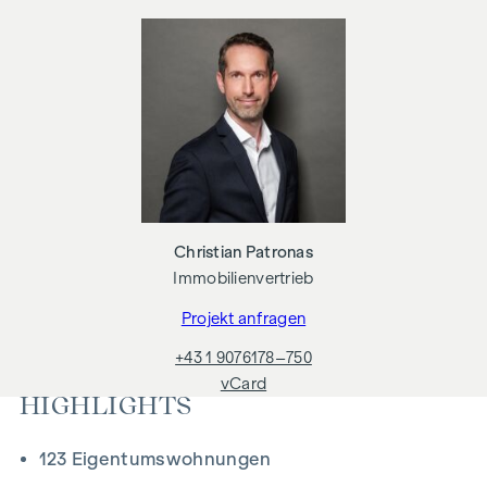
an Dritte weitergeben. Es besteht ein wirtschaftliches
Naheverhältnis zum Verkäufer. Wir weisen darauf hin, dass
wir als Doppelmakler tätig sind. Die Vertragserrichtung und
Treuhandabwicklung ist gebunden an
.................................................. Die Kosten betragen 1,5 %
des Kaufpreises zzgl. 20 % USt. sowie Barauslagen und
Beglaubigung.
Christian Patronas
Immobilienvertrieb
Projekt anfragen
+43 1 9076178–750
vCard
HIGHLIGHTS
123 Eigentumswohnungen