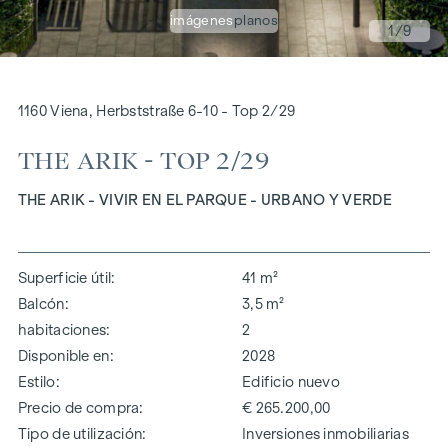
imágenes
planos
1
/9
1160 Viena, Herbststraße 6-10 - Top 2/29
THE ARIK - TOP 2/29
THE ARIK - VIVIR EN EL PARQUE - URBANO Y VERDE
Superficie útil
41 m²
Balcón
3,5 m²
habitaciones
2
Disponible en
2028
Estilo
Edificio nuevo
Precio de compra
€ 265.200,00
Tipo de utilización
Inversiones inmobiliarias