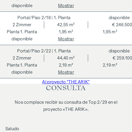
Advertimos que existe una estrecha relación familiar o
disponible
Mostrar
económica entre el agente y el tercero a intermediar.
2/18
| 1. Planta
disponible
El agente actúa como doble intermediario.
2
Zimmer
42,55 m²
€ 246.500
1. Planta
1,95 m²
1,95 m²
disponible
Mostrar
2/22
| 1. Planta
disponible
2
Zimmer
44,40 m²
€ 259.100
1. Planta
2,19 m²
2,19 m²
disponible
Mostrar
Al proyecto "THE ARIK"
CONSULTA
Nos complace recibir su consulta de Top 2/29 en el
proyecto «THE ARIK».
Saludo