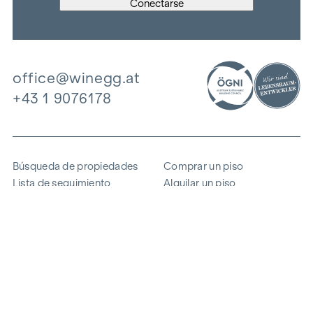
office@winegg.at
+43 1 9076178
Búsqueda de propiedades
Comprar un piso
Lista de seguimiento
Alquilar un piso
Proyectos
Propiedad comercial
Comprar
Vender un bloque de pisos
Referencias
Experiencia
La empresa
Carrera profesional
Sostenibilidad
Contacto
Acceso de empleados