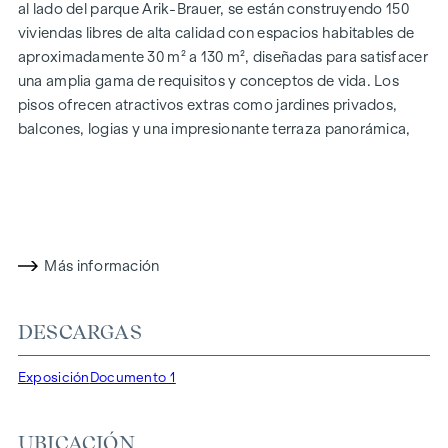
al lado del parque Arik-Brauer, se están construyendo 150
viviendas libres de alta calidad con espacios habitables de
aproximadamente 30 m² a 130 m², diseñadas para satisfacer
una amplia gama de requisitos y conceptos de vida. Los
pisos ofrecen atractivos extras como jardines privados,
balcones, logias y una impresionante terraza panorámica,
que abre una impresionante vista panorámica de 360° sobre
Viena. Gracias a las generosas alturas de las habitaciones,
creamos una sensación de vida abierta y aireada. Además,
dispone de plazas de aparcamiento subterráneo y
modernos conceptos energéticos, como la energía
Más información
fotovoltaica y la calefacción urbana, garantizan un
suministro de energía sostenible y eficiente. Aquí vivirá con
estilo, orientado al futuro y extremadamente cómodo.
DESCARGAS
Más información en:
WOHNEN AM PARK, 1160 Viena,
Exposición
Documento 1
Herbststraße - Winegg
DESTACADOS
UBICACIÓN