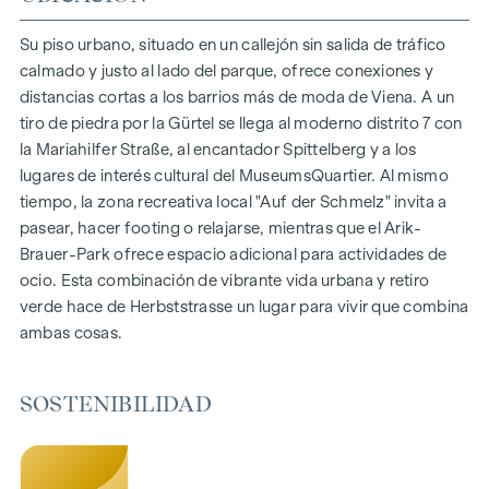
150 viviendas de pleno dominio
Superficie habitable de aprox. 30 a 130 m²
Su piso urbano, situado en un callejón sin salida de tráfico
Pisos de 1 a 4 habitaciones
calmado y justo al lado del parque, ofrece conexiones y
Jardines, balcones, logias y terrazas
distancias cortas a los barrios más de moda de Viena. A un
Grandes alturas
tiro de piedra por la Gürtel se llega al moderno distrito 7 con
Aparcamiento subterráneo | e-mobility
la Mariahilfer Straße, al encantador Spittelberg y a los
Tranquilo patio interior
lugares de interés cultural del MuseumsQuartier. Al mismo
Sistema fotovoltaico en el tejado
tiempo, la zona recreativa local "Auf der Schmelz" invita a
Sala común
pasear, hacer footing o relajarse, mientras que el Arik-
Brauer-Park ofrece espacio adicional para actividades de
LLEGAR A CASA
ocio. Esta combinación de vibrante vida urbana y retiro
verde hace de Herbststrasse un lugar para vivir que combina
En Herbststrasse le espera una experiencia vital única que
ambas cosas.
combina diseño y comodidad de forma extraordinaria. El
mobiliario de alta calidad se caracteriza por materiales
cuidadosamente seleccionados que irradian una elegancia
SOSTENIBILIDAD
atemporal, ideal para una vida moderna y con estilo. Los
suelos de parqué y la calefacción por suelo radiante
garantizan un confort natural en las estancias. Para mayor