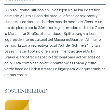
150 viviendas de pleno dominio
Superficie habitable de aprox. 30 a 130 m²
Su piso urbano, situado en un callejón sin salida de tráfico
Pisos de 1 a 4 habitaciones
calmado y justo al lado del parque, ofrece conexiones y
Jardines, balcones, logias y terrazas
distancias cortas a los barrios más de moda de Viena. A un
Grandes alturas
tiro de piedra por la Gürtel se llega al moderno distrito 7 con
Aparcamiento subterráneo | e-mobility
la Mariahilfer Straße, al encantador Spittelberg y a los
Tranquilo patio interior
lugares de interés cultural del MuseumsQuartier. Al mismo
Sistema fotovoltaico en el tejado
tiempo, la zona recreativa local "Auf der Schmelz" invita a
Sala común
pasear, hacer footing o relajarse, mientras que el Arik-
Brauer-Park ofrece espacio adicional para actividades de
LLEGAR A CASA
ocio. Esta combinación de vibrante vida urbana y retiro
verde hace de Herbststrasse un lugar para vivir que combina
En Herbststrasse le espera una experiencia vital única que
ambas cosas.
combina diseño y comodidad de forma extraordinaria. El
mobiliario de alta calidad se caracteriza por materiales
cuidadosamente seleccionados que irradian una elegancia
SOSTENIBILIDAD
atemporal, ideal para una vida moderna y con estilo. Los
suelos de parqué y la calefacción por suelo radiante
garantizan un confort natural en las estancias. Para mayor