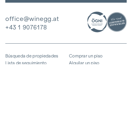
office@winegg.at
+43 1 9076178
Búsqueda de propiedades
Comprar un piso
Lista de seguimiento
Alquilar un piso
Proyectos
Propiedad comercial
Comprar
Vender un bloque de pisos
Referencias
Experiencia
La empresa
Carrera profesional
Sostenibilidad
Contacto
Acceso de empleados
i
Ahorrar energía