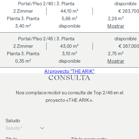
Advertimos que existe una estrecha relación familiar o
2/40
| 3. Planta
disponible
económica entre el agente y el tercero a intermediar.
2
Zimmer
44,10 m²
€ 283.700
3. Planta
5,66 m²
2,26 m²
El agente actúa como doble intermediario.
3,40 m²
disponible
Mostrar
2/45
| 3. Planta
disponible
2
Zimmer
43,00 m²
€ 267.000
3. Planta
3,10 m²
2,75 m²
0,35 m²
disponible
Mostrar
Al proyecto "THE ARIK"
CONSULTA
Nos complace recibir su consulta de Top 2/46 en el
proyecto «THE ARIK».
Saludo