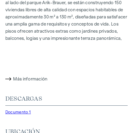
al lado del parque Arik-Brauer, se están construyendo 150
viviendas libres de alta calidad con espacios habitables de
aproximadamente 30 m² a 130 m², diseñadas para satisfacer
una amplia gama de requisitos y conceptos de vida. Los
pisos ofrecen atractivos extras como jardines privados,
balcones, logias y una impresionante terraza panorámica,
que abre una impresionante vista panorámica de 360° sobre
Viena. Gracias a las generosas alturas de las habitaciones,
creamos una sensación de vida abierta y aireada. Además,
dispone de plazas de aparcamiento subterráneo y
modernos conceptos energéticos, como la energía
Más información
fotovoltaica y la calefacción urbana, garantizan un
suministro de energía sostenible y eficiente. Aquí vivirá con
estilo, orientado al futuro y extremadamente cómodo.
DESCARGAS
Más información en:
WOHNEN AM PARK, 1160 Viena,
Documento 1
Herbststraße - Winegg
DESTACADOS
UBICACIÓN