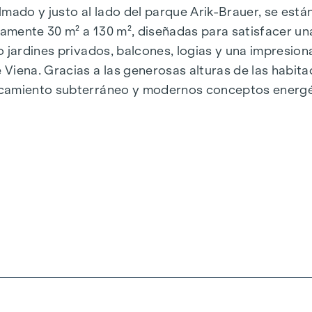
almado y justo al lado del parque Arik-Brauer, se est
amente 30 m² a 130 m², diseñadas para satisfacer un
o jardines privados, balcones, logias y una impresio
Viena. Gracias a las generosas alturas de las habit
camiento subterráneo y modernos conceptos energéti
e energía sostenible y eficiente. Aquí vivirá con est
iena, Herbststraße - Winegg