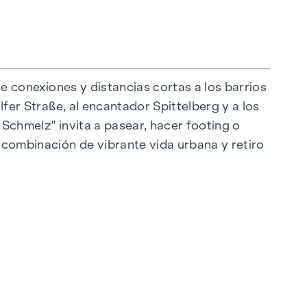
ce conexiones y distancias cortas a los barrios
lfer Straße, al encantador Spittelberg y a los
 Schmelz" invita a pasear, hacer footing o
raordinaria. El mobiliario de alta calidad se
a combinación de vibrante vida urbana y retiro
eal para una vida moderna y con estilo. Los
as. Para mayor comodidad, las persianas
ón de la luz. En las plantas superiores hay
e los espacios habitables según se desee en