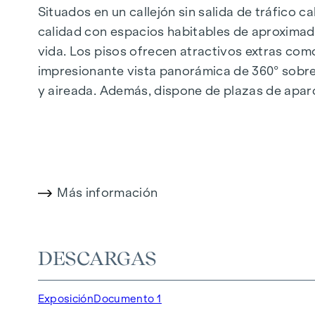
Situados en un callejón sin salida de tráfico c
calidad con espacios habitables de aproximad
vida. Los pisos ofrecen atractivos extras com
impresionante vista panorámica de 360° sobre 
y aireada. Además, dispone de plazas de apar
calefacción urbana, garantizan un suministro d
cómodo.
Más información en:
WOHNEN AM PARK, 1160 V
Más información
DESTACADOS
150 viviendas de pleno dominio
Superficie habitable de aprox. 30 a 130 m²
DESCARGAS
Pisos de 1 a 4 habitaciones
Jardines, balcones, logias y terrazas
Exposición
Documento 1
Grandes alturas