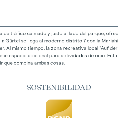
da de tráfico calmado y justo al lado del parque, ofre
a Gürtel se llega al moderno distrito 7 con la Mariahi
r. Al mismo tiempo, la zona recreativa local "Auf der
al única que combina diseño y comodidad de forma ext
rece espacio adicional para actividades de ocio. Est
eccionados que irradian una elegancia atemporal, id
vir que combina ambas cosas.
adiante garantizan un confort natural en las estanci
 un sombreado personalizado y una agradable regulaci
aire acondicionado permiten regular la temperatura d
SOSTENIBILIDAD