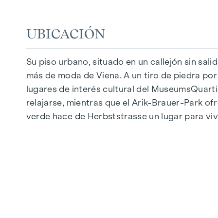
Aparcamiento subterráneo | e-mobility
Tranquilo patio interior
UBICACIÓN
Sistema fotovoltaico en el tejado
Sala común
Su piso urbano, situado en un callejón sin sali
más de moda de Viena. A un tiro de piedra por l
LLEGAR A CASA
lugares de interés cultural del MuseumsQuartie
En Herbststrasse le espera una experiencia vit
relajarse, mientras que el Arik-Brauer-Park of
caracteriza por materiales cuidadosamente sel
verde hace de Herbststrasse un lugar para vi
suelos de parqué y la calefacción por suelo r
exteriores con control eléctrico proporcionan
una característica especial: Los sistemas de 
los calurosos días de verano.
INSTALACIONES
Parquet de roble