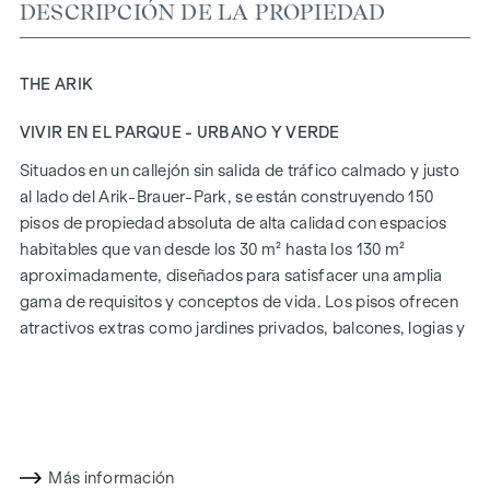
DESCRIPCIÓN DE LA PROPIEDAD
THE ARIK
VIVIR EN EL PARQUE - URBANO Y VERDE
Situados en un callejón sin salida de tráfico calmado y justo
al lado del Arik-Brauer-Park, se están construyendo 150
pisos de propiedad absoluta de alta calidad con espacios
habitables que van desde los 30 m² hasta los 130 m²
aproximadamente, diseñados para satisfacer una amplia
gama de requisitos y conceptos de vida. Los pisos ofrecen
atractivos extras como jardines privados, balcones, logias y
una impresionante terraza panorámica, que abre una
impresionante vista panorámica de 360° sobre Viena.
Gracias a las generosas alturas de las habitaciones,
creamos una sensación de vida abierta y aireada. Además,
dispone de plazas de aparcamiento subterráneo y
Más información
modernos conceptos energéticos, como la energía