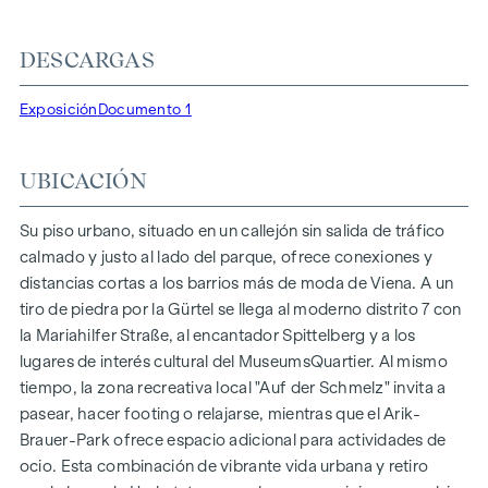
fotovoltaica y la calefacción urbana, garantizan un
suministro de energía sostenible y eficiente. Aquí vivirá con
DESCARGAS
estilo, orientado al futuro y extremadamente cómodo.
Exposición
Documento 1
Más información en:
WOHNEN AM PARK, 1160 Viena,
Herbststraße - Winegg
UBICACIÓN
DESTACADOS
150 viviendas de pleno dominio
Su piso urbano, situado en un callejón sin salida de tráfico
Superficie habitable de aprox. 30 a 130 m²
calmado y justo al lado del parque, ofrece conexiones y
Pisos de 1 a 4 habitaciones
distancias cortas a los barrios más de moda de Viena. A un
Jardines, balcones, logias y terrazas
tiro de piedra por la Gürtel se llega al moderno distrito 7 con
Grandes alturas
la Mariahilfer Straße, al encantador Spittelberg y a los
Aparcamiento subterráneo | e-mobility
lugares de interés cultural del MuseumsQuartier. Al mismo
Tranquilo patio interior
tiempo, la zona recreativa local "Auf der Schmelz" invita a
Sistema fotovoltaico en el tejado
pasear, hacer footing o relajarse, mientras que el Arik-
Sala común
Brauer-Park ofrece espacio adicional para actividades de
ocio. Esta combinación de vibrante vida urbana y retiro
LLEGAR A CASA