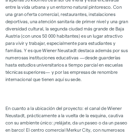
a apenas 50 kilómetros al sur de Viena y está enclavada
del día fresco y te darás cuenta de lo «bella» que es tu vida.
entre la vida urbana y un entorno natural pintoresco. Con
una gran oferta comercial, restaurantes, instalaciones
Ya sea un piso con jardín o en el ático, para una persona sola
deportivas, una atención sanitaria de primer nivel y una gran
o para una familia, para uso propio o como inversión: los
diversidad cultural, la segunda ciudad más grande de Baja
pisos de 2 a 4 habitaciones, con superficies de entre unos 52
Austria (con unos 50 000 habitantes) es un lugar atractivo
y unos 111 m² (más zona exterior privada), satisfacen tus
para vivir y trabajar, especialmente para estudiantes y
deseos más personales. El proyecto ya está terminado.
familias. Y es que Wiener Neustadt destaca además por sus
Aparcamientos para bicicletas, espacio para cochecitos,
numerosas instituciones educativas —desde guarderías
parque infantil con pérgola y zonas de descanso, así como
hasta estudios universitarios a tiempo parcial en escuelas
un aparcamiento subterráneo, completan la oferta de este
técnicas superiores— y por las empresas de renombre
proyecto bien pensado, moderno y sostenible. Se puede
internacional que tienen aquí su sede.
adquirir una plaza de aparcamiento subterráneo (a partir de
17 500 €).
* ¡Promoción de verano! Si presenta su oferta entre el 15 de
En cuanto a la ubicación del proyecto: el canal de Wiener
julio de 2026 y el 15 de septiembre de 2026, recibirá de
Neustadt, prácticamente a la vuelta de la esquina, cautiva
regalo una cocina (por valor de hasta 12 500 €) y un televisor
con su ambiente único: ¡relájate, da un paseo o da un paseo
UHD de 50 pulgadas. Detalles y condiciones en:
en barco! El centro comercial Merkur City, con numerosos
www.winegg.at/kuechenaktion-bellavita