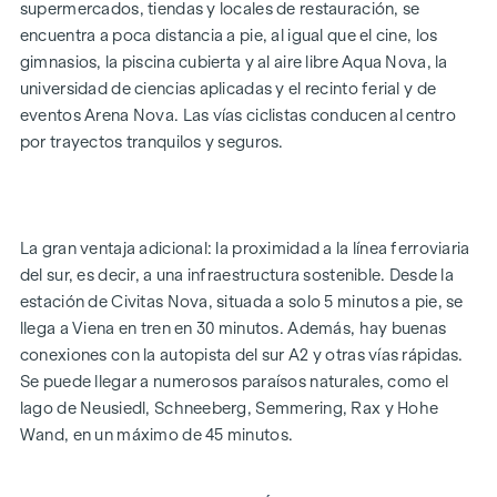
supermercados, tiendas y locales de restauración, se
encuentra a poca distancia a pie, al igual que el cine, los
gimnasios, la piscina cubierta y al aire libre Aqua Nova, la
EQUIPAMIENTO
universidad de ciencias aplicadas y el recinto ferial y de
Calefacción por suelo radiante de bajo consumo
eventos Arena Nova. Las vías ciclistas conducen al centro
Suministro mediante calefacción urbana
por trayectos tranquilos y seguros.
Instalación fotovoltaica en el tejado para la generación
sostenible de energía
Protección solar eléctrica exterior
Ventanas de gran superficie con triple acristalamiento
La gran ventaja adicional: la proximidad a la línea ferroviaria
térmico
del sur, es decir, a una infraestructura sostenible. Desde la
Puertas correderas elevables
estación de Civitas Nova, situada a solo 5 minutos a pie, se
Parqué de madera auténtica en el salón y los dormitorios
llega a Viena en tren en 30 minutos. Además, hay buenas
Azulejos de gran formato en los baños
conexiones con la autopista del sur A2 y otras vías rápidas.
Se puede llegar a numerosos paraísos naturales, como el
CARACTERÍSTICAS DESTACADAS
lago de Neusiedl, Schneeberg, Semmering, Rax y Hohe
4 edificios puntuales
Wand, en un máximo de 45 minutos.
49 pisos en propiedad
Superficies de 52 a 111 m² | De 2 a 4 habitaciones