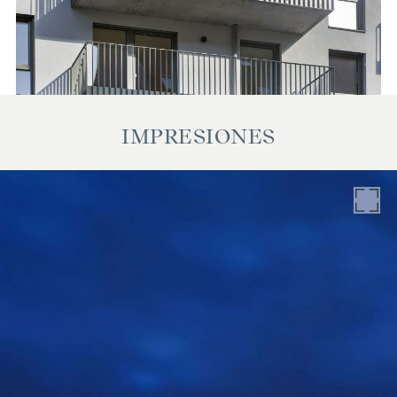
y no constituyen garantía alguna por nuestra parte. La
comisión de intermediación está sujeta a las Condiciones
Generales de Contratación y a la Ordenanza para Agentes
Inmobiliarios del Ministerio Federal de Comercio, Industria y
Comercio, Gaceta de Leyes Federales 297/1996. En caso de
celebrarse el correspondiente negocio jurídico, le
IMPRESIONES
cobraremos una comisión de intermediación del 3% del
precio de compra más IVA.También nos gustaría señalar que
mantenemos una estrecha relación económica con el
vendedor.
Nos gustaría señalar que existe una estrecha relación
familiar o económica entre el agente y el tercero que va a
ser intermediado.
El agente actúa como doble intermediario.