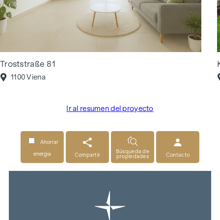
Troststraße 81
1100 Viena
Ir al resumen del proyecto
Ahorrar
Búsqueda de
energía
Compartir
Contacto
propiedades