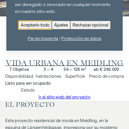
ser denegado o revocado en cualquier momento
Ir al resumen del proyecto
en nuestro sitio web.
Aceptarlo todo
Ajustes
Rechazar opcional
ARNDTSTRASSE 50
Pie de imprenta
|
Protección de datos
1120 Viena
VIDA URBANA EN MEIDLING
7 Objetos
3 – 4
54 – 128 m²
ab € 249.000
Disponibilidad
habitaciones
Superficie
Precio de compra
Listo para ser ocupado
Estado
Ir al sitio web del proyecto
EL PROYECTO
Este proyecto residencial de moda en Meidling, en la
esquina de Längenfeldgasse, impresiona por su moderno