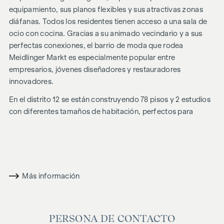
equipamiento, sus planos flexibles y sus atractivas zonas
diáfanas. Todos los residentes tienen acceso a una sala de
ocio con cocina. Gracias a su animado vecindario y a sus
perfectas conexiones, el barrio de moda que rodea
Meidlinger Markt es especialmente popular entre
empresarios, jóvenes diseñadores y restauradores
innovadores.
En el distrito 12 se están construyendo 78 pisos y 2 estudios
con diferentes tamaños de habitación, perfectos para
solteros, parejas y familias gracias a su inteligente
distribución. Por encima de los pisos de la planta baja, con
hermosos jardines privados, se están construyendo en 5
plantas superiores unidades residenciales inteligentemente
diseñadas, con 2 a 3 habitaciones cada una y tamaños que
Más información
oscilan entre los 40 y los 68 metros cuadrados
aproximadamente. Los pisos ofrecen vistas a la calle o al
patio y una zona exterior en forma de balcón, logia o
PERSONA DE CONTACTO
terraza. El broche de oro lo ponen los atractivos pisos de la