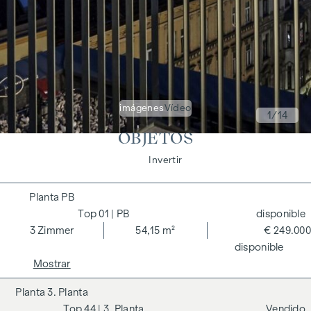
imágenes
Vídeo
1
/14
OBJETOS
Vivir
Invertir
PB
01
| PB
disponible
3
Zimmer
54,15 m²
€ 249.000
disponible
Mostrar
3. Planta
44
| 3. Planta
Vendido