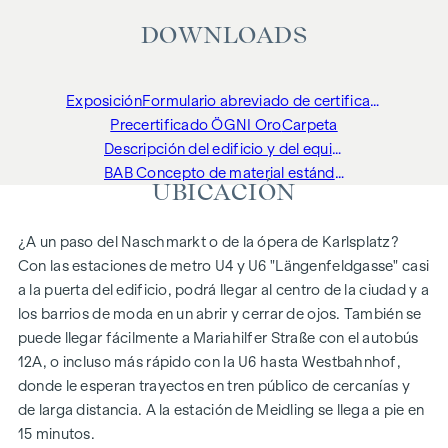
DOWNLOADS
Exposición
Formulario abreviado de certificado energético
Precertificado ÖGNI Oro
Carpeta
Descripción del edificio y del equipamiento
BAB Concepto de material estándar y planta superior
UBICACIÓN
¿A un paso del Naschmarkt o de la ópera de Karlsplatz?
Con las estaciones de metro U4 y U6 "Längenfeldgasse" casi
a la puerta del edificio, podrá llegar al centro de la ciudad y a
los barrios de moda en un abrir y cerrar de ojos. También se
puede llegar fácilmente a Mariahilfer Straße con el autobús
12A, o incluso más rápido con la U6 hasta Westbahnhof,
donde le esperan trayectos en tren público de cercanías y
de larga distancia. A la estación de Meidling se llega a pie en
15 minutos.