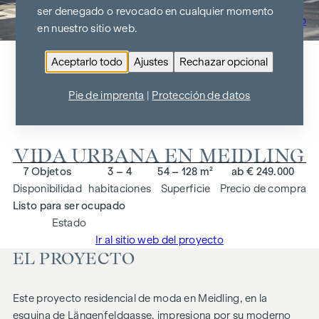
ser denegado o revocado en cualquier momento
Ir al resumen del proyecto
en nuestro sitio web.
Aceptarlo todo
Ajustes
Rechazar opcional
ARNDTSTRASSE 50
Pie de imprenta
|
Protección de datos
1120 Viena
VIDA URBANA EN MEIDLING
7 Objetos
3 – 4
54 – 128 m²
ab € 249.000
Disponibilidad
habitaciones
Superficie
Precio de compra
Listo para ser ocupado
Estado
Ir al sitio web del proyecto
EL PROYECTO
Este proyecto residencial de moda en Meidling, en la
esquina de Längenfeldgasse, impresiona por su moderno