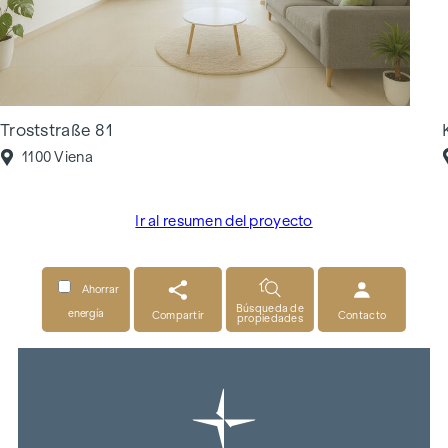
Troststraße 81
1100 Viena
Ir al resumen del proyecto
Ahorrar
Búsqueda de
energía
Compartir
Contacto
propiedades