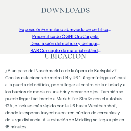
DOWNLOADS
Exposición
Formulario abreviado de certificado energético
Precertificado ÖGNI Oro
Carpeta
Descripción del edificio y del equipamiento
BAB Concepto de material estándar y planta superior
UBICACIÓN
¿A un paso del Naschmarkt o de la ópera de Karlsplatz?
Con las estaciones de metro U4 y U6 "Längenfeldgasse" casi
a la puerta del edificio, podrá llegar al centro de la ciudad y a
los barrios de moda en un abrir y cerrar de ojos. También se
puede llegar fácilmente a Mariahilfer Straße con el autobús
12A, o incluso más rápido con la U6 hasta Westbahnhof,
donde le esperan trayectos en tren público de cercanías y
de larga distancia. A la estación de Meidling se llega a pie en
15 minutos.