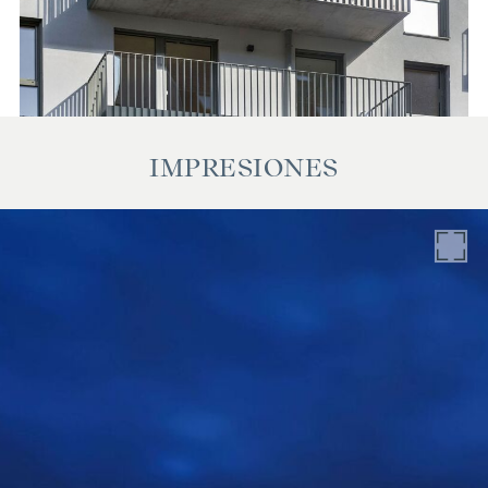
y no constituyen garantía alguna por nuestra parte. La
comisión de intermediación está sujeta a las Condiciones
Generales de Contratación y a la Ordenanza para Agentes
Inmobiliarios del Ministerio Federal de Comercio, Industria y
Comercio, Gaceta de Leyes Federales 297/1996. En caso de
celebrarse el correspondiente negocio jurídico, le
IMPRESIONES
cobraremos una comisión de intermediación del 3% del
precio de compra más IVA.También nos gustaría señalar que
mantenemos una estrecha relación económica con el
vendedor.
Nos gustaría señalar que existe una estrecha relación
familiar o económica entre el agente y el tercero que va a
ser intermediado.
El agente actúa como doble intermediario.