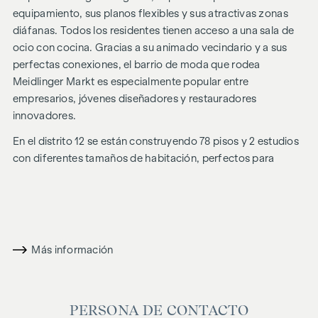
equipamiento, sus planos flexibles y sus atractivas zonas
diáfanas. Todos los residentes tienen acceso a una sala de
ocio con cocina. Gracias a su animado vecindario y a sus
perfectas conexiones, el barrio de moda que rodea
Meidlinger Markt es especialmente popular entre
empresarios, jóvenes diseñadores y restauradores
innovadores.
En el distrito 12 se están construyendo 78 pisos y 2 estudios
con diferentes tamaños de habitación, perfectos para
solteros, parejas y familias gracias a su inteligente
distribución. Por encima de los pisos de la planta baja, con
hermosos jardines privados, se están construyendo en 5
plantas superiores unidades residenciales inteligentemente
diseñadas, con 2 a 3 habitaciones cada una y tamaños que
Más información
oscilan entre los 40 y los 68 metros cuadrados
aproximadamente. Los pisos ofrecen vistas a la calle o al
patio y una zona exterior en forma de balcón, logia o
PERSONA DE CONTACTO
terraza. El broche de oro lo ponen los atractivos pisos de la