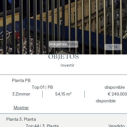
imágenes
Vídeo
1
/14
OBJETOS
Vivir
Invertir
PB
01
| PB
disponible
3
Zimmer
54,15 m²
€ 249.000
disponible
Mostrar
3. Planta
44
| 3. Planta
Vendido