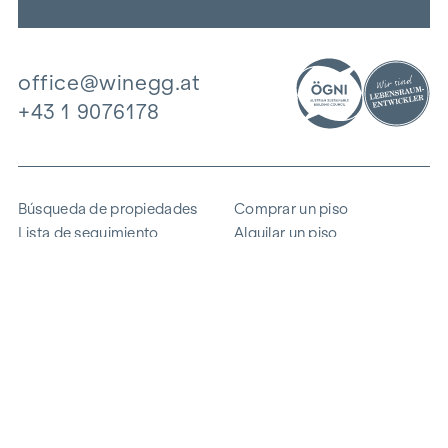
office@winegg.at
+43 1 9076178
Búsqueda de propiedades
Comprar un piso
Lista de seguimiento
Alquilar un piso
Proyectos
Propiedad comercial
Comprar
Vender un bloque de pisos
Referencias
Experiencia
La empresa
Carrera profesional
Sostenibilidad
Contacto
Acceso de empleados
i
Ahorrar energía