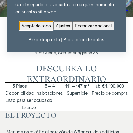
ser denegado o revocado en cualquier momento
Ir al resumen del proyecto
en nuestro sitio web.
Aceptarlo todo
Ajustes
Rechazar opcional
Pie de imprenta
|
Protección de datos
1180 Viena, Schumanngasse 35
DESCUBRA LO
EXTRAORDINARIO
5 Pisos
3 – 4
111 – 147 m²
ab € 1.190.000
Disponibilidad
habitaciones
Superficie
Precio de compra
Listo para ser ocupado
Estado
EL PROYECTO
¡Menuda pareja! En el corazón de Währing, dos edificios