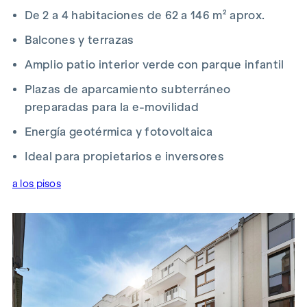
Esta propiedad se ofrece a la venta sin compromiso y sujeta
De 2 a 4 habitaciones de 62 a 146 m² aprox.
a confirmación. Los datos arriba indicados se basan en la
Balcones y terrazas
información y documentos facilitados por el propietario y
no constituyen garantía alguna por nuestra parte. La
Amplio patio interior verde con parque infantil
comisión de intermediación está sujeta a las Condiciones
Plazas de aparcamiento subterráneo
Generales de Contratación y a la Ordenanza para Agentes
preparadas para la e-movilidad
Inmobiliarios del Ministerio Federal de Comercio, Industria y
Comercio, Gaceta Federal 297/1996. En caso de que se
Energía geotérmica y fotovoltaica
concluya el correspondiente negocio jurídico, le
Ideal para propietarios e inversores
cobraremos una comisión de intermediación del 3% del
precio de compra más IVA.También nos gustaría señalar que
a los pisos
mantenemos una estrecha relación económica con el
vendedor.
Nos gustaría señalar que existe una estrecha relación
familiar o económica entre el agente y el tercero que va a
ser intermediado.
El agente actúa como doble intermediario.