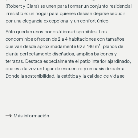
(Robert y Clara) se unen para formar un conjunto residencial
irresistible: un hogar para quienes desean dejarse seducir
por una elegancia excepcional y un confort único.
Sólo quedan unos pocos áticos disponibles. Los
condominios ofrecen de 2 a 4 habitaciones con tamaños
que van desde aproximadamente 62 a 146 m², planos de
planta perfectamente diseñados, amplios balcones y
terrazas. Destaca especialmente el patio interior ajardinado,
que es a la vez un lugar de encuentro y un oasis de calma.
Donde la sostenibilidad, la estética y la calidad de vida se
encuentran, se crea una tentación irresistible: una vida
moderna y fresca de la que es hermoso enamorarse.
Estos condominios de alta calidad son adecuados tanto
para solteros como para parejas y familias que aprecian una
Más información
ubicación tranquila pero céntrica.
MOBILIARIO