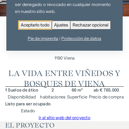
ser denegado o revocado en cualquier momento
Ir al resumen del proyecto
en nuestro sitio web.
Aceptarlo todo
Ajustes
Rechazar opcional
UNTERER SCHREIBERWEG
Pie de imprenta
|
Protección de datos
49
1190 Viena
LA VIDA ENTRE VIÑEDOS Y
BOSQUES DE VIENA
1 Suelos de ático
2
66 m²
ab € 765.000
Disponibilidad
habitaciones
Superficie
Precio de compra
Listo para ser ocupado
Estado
Ir al sitio web del proyecto
EL PROYECTO