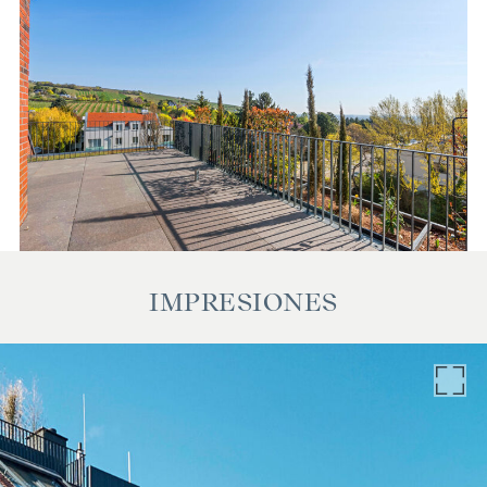
comisión al finalizar con éxito la transacción según las
tarifas estipuladas en la Ordenanza de Agentes Inmobiliarios
BGBI. 262 y 297/1996 - es decir, el 3% del precio de compra
más el 20% de IVA. Esta obligación de comisión también se
aplica si transmite a terceros la información que se le ha
facilitado. Existe una estrecha relación económica con el
vendedor.
IMPRESIONES