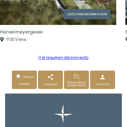
LISTO PARA ENTRAR A VIVIR
Hanselmayergasse
1130 Viena
Ir al resumen del proyecto
Ahorrar
Búsqueda de
energía
Compartir
Contacto
propiedades