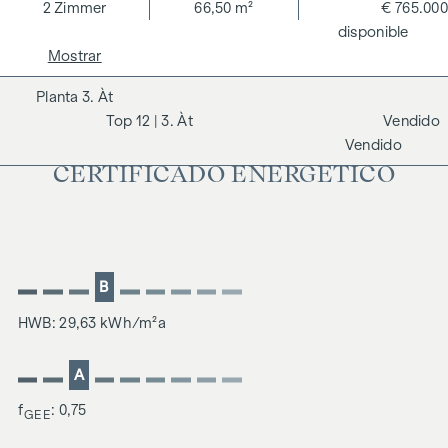
2
Zimmer
66,50 m²
€ 765.000
disponible
Mostrar
3. Àt
12
| 3. Àt
Vendido
Vendido
CERTIFICADO ENERGÉTICO
B
HWB: 29,63 kWh/m²a
A
f
: 0,75
GEE