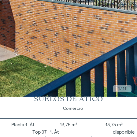
1
/11
SUELOS DE ÁTICO
Vivir
Comercio
1. Àt
13,75 m²
13,75 m²
07
| 1. Àt
disponible