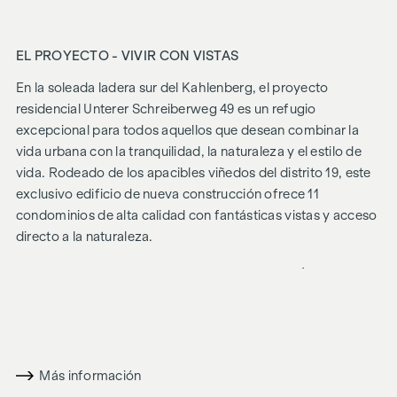
EL PROYECTO - VIVIR CON VISTAS
En la soleada ladera sur del Kahlenberg, el proyecto
residencial
Unterer Schreiberweg 49
es un refugio
excepcional para todos aquellos que desean combinar la
vida urbana con la tranquilidad, la naturaleza y el estilo de
vida. Rodeado de los apacibles viñedos del distrito 19, este
exclusivo edificio de nueva construcción ofrece 11
condominios de alta calidad con fantásticas vistas y acceso
directo a la naturaleza.
ESTILO DE VIDA - ARQUITECTURA CON CARÁCTER
La elegancia atemporal se une a la sofisticación moderna:
La sofisticada arquitectura se integra armoniosamente en el
verde y maduro entorno y confiere al proyecto una
identidad especial. La duradera fachada de ladrillo clinker,
Más información
combinada con accesorios de alta calidad, crea un aspecto