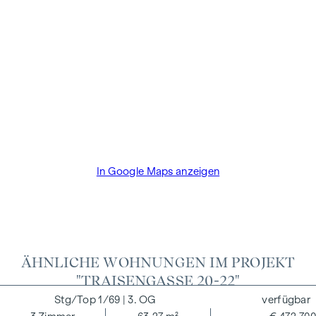
festgelegten Sätzen entspricht – das sind 3 % des
Kaufpreises zzgl. 20 % USt. Diese Provisionspflicht besteht
auch dann, wenn Sie die Ihnen überlassenen Informationen
an Dritte weitergeben. Es besteht ein wirtschaftliches
Naheverhältnis zum Verkäufer. Bis zum Baustart übernimmt
der Bauträger die Käuferprovision. Die Vertragserrichtung
und Treuhandabwicklung ist gebunden an den Rechtsanwalt
Dr. Arnold Rechtsanwälte / Wipplingerstraße. Die Kosten
betragen 1,8 % des Kaufpreises zzgl. 20% USt. sowie
Barauslagen und Beglaubigung TreuhänderIn Fr. Dr. Bettina
In Google Maps anzeigen
Schober.
ÄHNLICHE WOHNUNGEN IM PROJEKT
"TRAISENGASSE 20-22"
1/69
| 3. OG
verfügbar