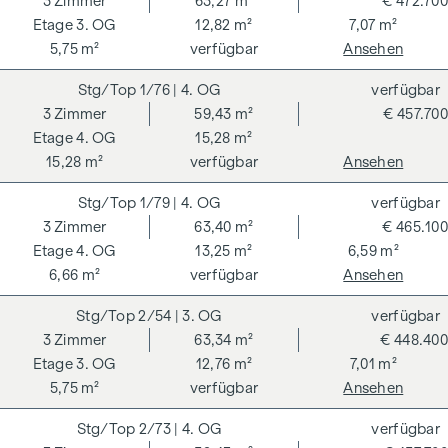
3
Zimmer
63,27 m²
€ 472.700
3. OG
12,82 m²
7,07 m²
5,75 m²
verfügbar
Ansehen
1/76
| 4. OG
verfügbar
3
Zimmer
59,43 m²
€ 457.700
4. OG
15,28 m²
15,28 m²
verfügbar
Ansehen
1/79
| 4. OG
verfügbar
3
Zimmer
63,40 m²
€ 465.100
4. OG
13,25 m²
6,59 m²
6,66 m²
verfügbar
Ansehen
2/54
| 3. OG
verfügbar
3
Zimmer
63,34 m²
€ 448.400
3. OG
12,76 m²
7,01 m²
5,75 m²
verfügbar
Ansehen
2/73
| 4. OG
verfügbar