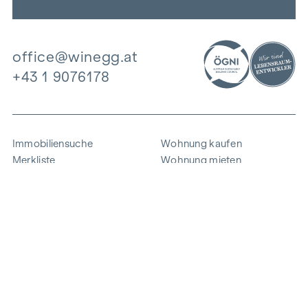
office@winegg.at
+43 1 9076178
Immobiliensuche
Wohnung kaufen
Merkliste
Wohnung mieten
Projekte
Gewerbeimmobilien
Ankauf
Zinshaus verkaufen
Referenzen
Expertise
Unternehmen
Karriere
Nachhaltigkeit
Kontakt
Mitarbeiterlogin
i
Energie sparen