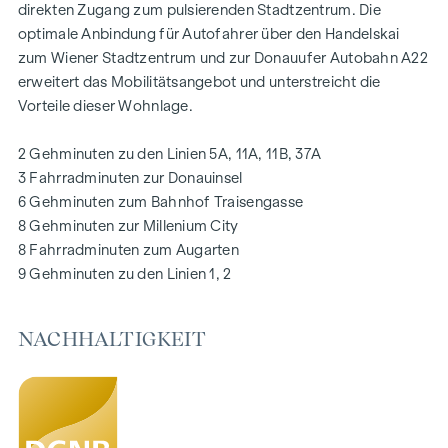
direkten Zugang zum pulsierenden Stadtzentrum. Die
Eichenparkettböden
optimale Anbindung für Autofahrer über den Handelskai
Stilvolle Markenfliesen
zum Wiener Stadtzentrum und zur Donauufer Autobahn A22
Außenliegender, elektrischer Sonnenschutz
erweitert das Mobilitätsangebot und unterstreicht die
Klimaanlage im DG
Vorteile dieser Wohnlage.
Fußbodenheizung mittels Fernwärme
Photovoltaikanlage am Dach
2 Gehminuten zu den Linien 5A, 11A, 11B, 37A
Digitale Gegensprechanlage und
3 Fahrradminuten zur Donauinsel
schwarzes Brett über Handyapp
6 Gehminuten zum Bahnhof Traisengasse
Smarte Hausverwaltungs-App „puck“
8 Gehminuten zur Millenium City
8 Fahrradminuten zum Augarten
HIGHLIGHTS
9 Gehminuten zu den Linien 1, 2
269 Eigentumswohnungen
1 bis 4 Zimmer mit Wohnflächen von ca. 38 bis 124 m2
NACHHALTIGKEIT
Gärten, Balkone, Loggien, Dachterrassen
Kleinkinderspielplatz und Gemeinschaftsraum
166 Tiefgaragenstellplätze
Ideal für Anleger und Eigennutzer
DGNB Gold Nachhaltigkeits-Vorzertifikat