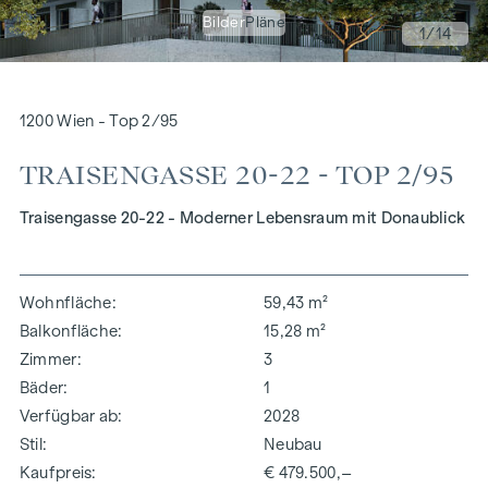
Bilder
Pläne
1
/14
1200 Wien - Top 2/95
TRAISENGASSE 20-22 - TOP 2/95
Traisengasse 20-22 - Moderner Lebensraum mit Donaublick
Wohnfläche
59,43 m²
Balkonfläche
15,28 m²
Zimmer
3
Bäder
1
Verfügbar ab
2028
Stil
Neubau
Kaufpreis
€ 479.500,–