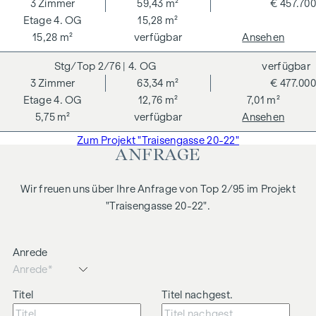
3
Zimmer
59,43 m²
€ 457.700
4. OG
15,28 m²
15,28 m²
verfügbar
Ansehen
2/76
| 4. OG
verfügbar
3
Zimmer
63,34 m²
€ 477.000
4. OG
12,76 m²
7,01 m²
5,75 m²
verfügbar
Ansehen
Zum Projekt "Traisengasse 20-22"
ANFRAGE
Wir freuen uns über Ihre Anfrage von Top 2/95 im Projekt
"Traisengasse 20-22".
Anrede
Titel
Titel nachgest.