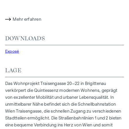
Die Nähe zur Donauinsel und die schnelle Anbindung ans
Stadtzentrum versprechen ein privilegiertes Lebensgefühl in
einem der lebendigsten Bezirke Wiens.
Mehr erfahren
WOHNKOMFORT MIT CHARAKTER
In der Traisengasse 20–22 vereinen sich Ästhetik und
DOWNLOADS
Funktionalität in jeder Wohneinheit. Mit intelligenten
Grundrissen, die von gemütlichen Einzimmerapartments bis
Exposé
zu großzügigen Vierzimmerwohnungen reichen, finden hier
alle ihren idealen Lebensraum. Eichenparkettböden und
LAGE
stilvolle Markenfliesen veredeln das Interieur, während die
Fußbodenheizung, gespeist durch umweltfreundliche
Das Wohnprojekt Traisengasse 20–22 in Brigittenau
Fernwärme, für ein behagliches Raumklima sorgt.
verkörpert die Quintessenz modernen Wohnens, geprägt
Außenliegender, elektrischer Sonnenschutz und
von exzellenter Mobilität und urbaner Lebensqualität. In
Klimaanlagen in den Dachgeschoßwohnungen
unmittelbarer Nähe befindet sich die Schnellbahnstation
gewährleisten ein angenehmes Wohnambiente, selbst an
Wien Traisengasse, die schnellen Zugang zu verschiedenen
den heißesten Tagen.
Stadtteilen ermöglicht. Die Straßenbahnlinien 1 und 2 bieten
eine bequeme Verbindung ins Herz von Wien und somit
AUSSTATTUNG