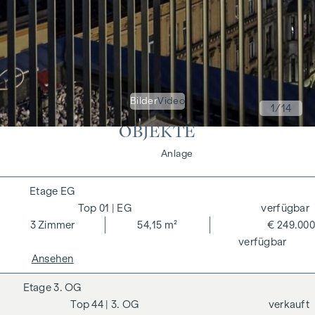
Bilder
Video
1
/14
OBJEKTE
Wohnen
Anlage
EG
01
| EG
verfügbar
3
Zimmer
54,15 m²
€ 249.000
verfügbar
Ansehen
3. OG
44
| 3. OG
verkauft