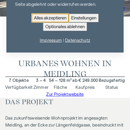
Seite abgelehnt oder widerrufen werden.
Zur Projektübersicht
Alles akzeptieren
Einstellungen
Optionales ablehnen
ARNDTSTRASSE 50
Impressum
|
Datenschutz
1120 Wien
URBANES WOHNEN IN
MEIDLING
7 Objekte
3 – 4
54 – 128 m²
ab € 249.000
Bezugsfertig
Verfügbarkeit
Zimmer
Fläche
Kaufpreis
Status
Zur Projektwebsite
DAS PROJEKT
Das zukunftsweisende Wohnprojekt im angesagten
Meidling, an der Ecke zur Längenfeldgasse, beeindruckt mit