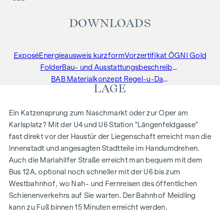
DOWNLOADS
Exposé
Energieausweis kurzform
Vorzertifikat ÖGNI Gold
Folder
Bau- und Ausstattungsbeschreibung
BAB Materialkonzept Regel-u-Dachgeschoss
LAGE
Ein Katzensprung zum Naschmarkt oder zur Oper am
Karlsplatz? Mit der U4 und U6 Station "Längenfeldgasse"
fast direkt vor der Haustür der Liegenschaft erreicht man die
Innenstadt und angesagten Stadtteile im Handumdrehen.
Auch die Mariahilfer Straße erreicht man bequem mit dem
Bus 12A, optional noch schneller mit der U6 bis zum
Westbahnhof, wo Nah- und Fernreisen des öffentlichen
Schienenverkehrs auf Sie warten. Der Bahnhof Meidling
kann zu Fuß binnen 15 Minuten erreicht werden.