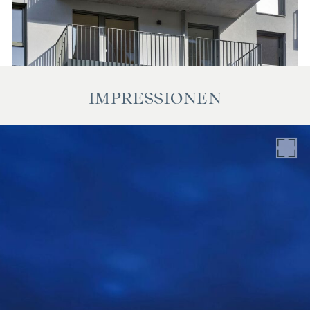
unsererseits ohne Gewähr. Als Vermittlungshonorar gelten
die allgemeinen Geschäftsbedingungen und die Verordnung
für Immobilienmakler des BM für Handel, Gewerbe und
Industrie, BGBL. 297/1996. Für den Fall, dass es
diesbezüglich zu einem entsprechenden Rechtsgeschäft
IMPRESSIONEN
kommt, verrechnen wir Ihnen eine Vermittlungsprovision
von 3 Prozent der Kaufsumme zuzüglich der gesetzlichen
Mehrwertsteuer. Wir möchten noch darauf hinweisen, dass
wir in einem wirtschaftlichen Naheverhältnis zur Verkäuferin
stehen.
Wir weisen darauf hin, dass zwischen dem Vermittler und
dem zu vermittelnden Dritten ein familiäres oder
wirtschaftliches Naheverhältnis besteht.
Der Vermittler ist als Doppelmakler tätig.