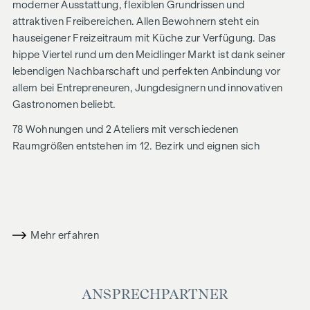
moderner Ausstattung, flexiblen Grundrissen und
attraktiven Freibereichen. Allen Bewohnern steht ein
hauseigener Freizeitraum mit Küche zur Verfügung. Das
hippe Viertel rund um den Meidlinger Markt ist dank seiner
lebendigen Nachbarschaft und perfekten Anbindung vor
allem bei Entrepreneuren, Jungdesignern und innovativen
Gastronomen beliebt.
78 Wohnungen und 2 Ateliers mit verschiedenen
Raumgrößen entstehen im 12. Bezirk und eignen sich
aufgrund der intelligenten Grundrissplanung perfekt für
Singles, Paare und Familien. Über den Wohnungen im
Erdgeschoss mit schönen Eigengärten entstehen auf 5
Obergeschoßen klug angelegte Wohneinheiten mit je 2 bis 3
Zimmern und Größen von ca. 40 bis 68 qm. Die Wohnungen
Mehr erfahren
bieten entweder einen straßenseitigen- oder hofseitigen
Blick und einen Freibereich in Form von Balkon,
Loggia oder Terrasse. Den krönenden Abschluss
ANSPRECHPARTNER
bilden attraktive Dachgeschosswohnungen, verteilt auf 2