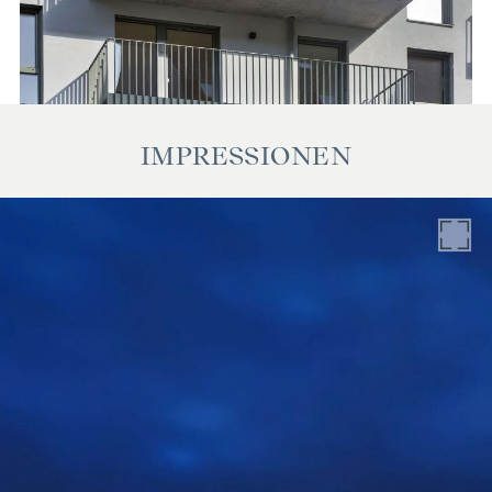
unsererseits ohne Gewähr. Als Vermittlungshonorar gelten
die allgemeinen Geschäftsbedingungen und die Verordnung
für Immobilienmakler des BM für Handel, Gewerbe und
Industrie, BGBL. 297/1996. Für den Fall, dass es
diesbezüglich zu einem entsprechenden Rechtsgeschäft
IMPRESSIONEN
kommt, verrechnen wir Ihnen eine Vermittlungsprovision
von 3 Prozent der Kaufsumme zuzüglich der gesetzlichen
Mehrwertsteuer. Wir möchten noch darauf hinweisen, dass
wir in einem wirtschaftlichen Naheverhältnis zur Verkäuferin
stehen.
Wir weisen darauf hin, dass zwischen dem Vermittler und
dem zu vermittelnden Dritten ein familiäres oder
wirtschaftliches Naheverhältnis besteht.
Der Vermittler ist als Doppelmakler tätig.