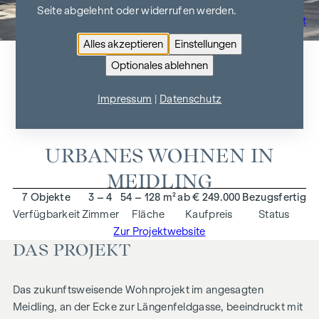
Seite abgelehnt oder widerrufen werden.
Zur Projektübersicht
Alles akzeptieren
Einstellungen
Optionales ablehnen
ARNDTSTRASSE 50
Impressum
|
Datenschutz
1120 Wien
URBANES WOHNEN IN
MEIDLING
7 Objekte
3 – 4
54 – 128 m²
ab € 249.000
Bezugsfertig
Verfügbarkeit
Zimmer
Fläche
Kaufpreis
Status
Zur Projektwebsite
DAS PROJEKT
Das zukunftsweisende Wohnprojekt im angesagten
Meidling, an der Ecke zur Längenfeldgasse, beeindruckt mit