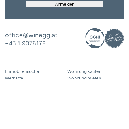
office@winegg.at
+43 1 9076178
Immobiliensuche
Wohnung kaufen
Merkliste
Wohnung mieten
Projekte
Gewerbeimmobilien
Ankauf
Zinshaus verkaufen
Referenzen
Expertise
Unternehmen
Karriere
Nachhaltigkeit
Kontakt
Mitarbeiterlogin