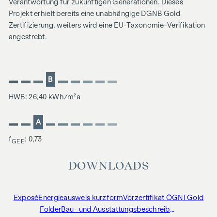
Verantwortung für zukünftigen Generationen. Dieses
Projekt erhielt bereits eine unabhängige DGNB Gold
Zertifizierung, weiters wird eine EU-Taxonomie-Verifikation
angestrebt.
B
HWB: 26,40 kWh/m²a
A
f
: 0,73
GEE
DOWNLOADS
Exposé
Energieausweis kurzform
Vorzertifikat ÖGNI Gold
Folder
Bau- und Ausstattungsbeschreibung