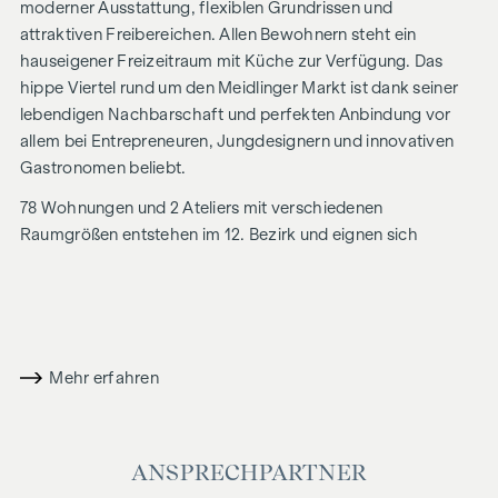
moderner Ausstattung, flexiblen Grundrissen und
attraktiven Freibereichen. Allen Bewohnern steht ein
hauseigener Freizeitraum mit Küche zur Verfügung. Das
hippe Viertel rund um den Meidlinger Markt ist dank seiner
lebendigen Nachbarschaft und perfekten Anbindung vor
allem bei Entrepreneuren, Jungdesignern und innovativen
Gastronomen beliebt.
78 Wohnungen und 2 Ateliers mit verschiedenen
Raumgrößen entstehen im 12. Bezirk und eignen sich
aufgrund der intelligenten Grundrissplanung perfekt für
Singles, Paare und Familien. Über den Wohnungen im
Erdgeschoss mit schönen Eigengärten entstehen auf 5
Obergeschoßen klug angelegte Wohneinheiten mit je 2 bis 3
Zimmern und Größen von ca. 40 bis 68 qm. Die Wohnungen
Mehr erfahren
bieten entweder einen straßenseitigen- oder hofseitigen
Blick und einen Freibereich in Form von Balkon,
Loggia oder Terrasse. Den krönenden Abschluss
ANSPRECHPARTNER
bilden attraktive Dachgeschosswohnungen, verteilt auf 2