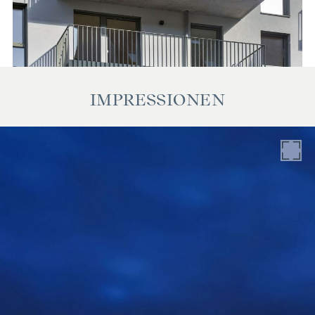
unsererseits ohne Gewähr. Als Vermittlungshonorar gelten
die allgemeinen Geschäftsbedingungen und die Verordnung
für Immobilienmakler des BM für Handel, Gewerbe und
Industrie, BGBL. 297/1996. Für den Fall, dass es
diesbezüglich zu einem entsprechenden Rechtsgeschäft
IMPRESSIONEN
kommt, verrechnen wir Ihnen eine Vermittlungsprovision
von 3 Prozent der Kaufsumme zuzüglich der gesetzlichen
Mehrwertsteuer. Wir möchten noch darauf hinweisen, dass
wir in einem wirtschaftlichen Naheverhältnis zur Verkäuferin
stehen.
Wir weisen darauf hin, dass zwischen dem Vermittler und
dem zu vermittelnden Dritten ein familiäres oder
wirtschaftliches Naheverhältnis besteht.
Der Vermittler ist als Doppelmakler tätig.