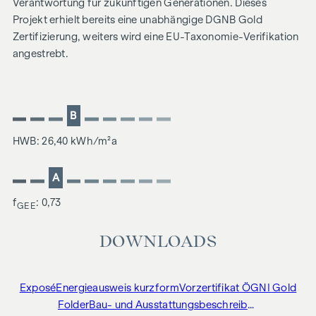
Verantwortung für zukünftigen Generationen. Dieses
Projekt erhielt bereits eine unabhängige DGNB Gold
Zertifizierung, weiters wird eine EU-Taxonomie-Verifikation
angestrebt.
B
HWB: 26,40 kWh/m²a
A
f
: 0,73
GEE
DOWNLOADS
Exposé
Energieausweis kurzform
Vorzertifikat ÖGNI Gold
Folder
Bau- und Ausstattungsbeschreibung