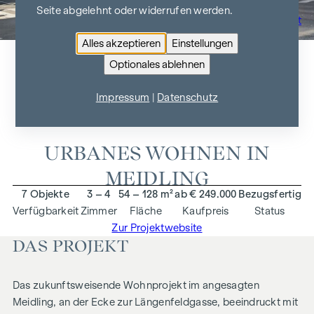
Seite abgelehnt oder widerrufen werden.
Zur Projektübersicht
Alles akzeptieren
Einstellungen
Optionales ablehnen
ARNDTSTRASSE 50
Impressum
|
Datenschutz
1120 Wien
URBANES WOHNEN IN
MEIDLING
7 Objekte
3 – 4
54 – 128 m²
ab € 249.000
Bezugsfertig
Verfügbarkeit
Zimmer
Fläche
Kaufpreis
Status
Zur Projektwebsite
DAS PROJEKT
Das zukunftsweisende Wohnprojekt im angesagten
Meidling, an der Ecke zur Längenfeldgasse, beeindruckt mit