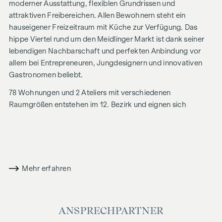
moderner Ausstattung, flexiblen Grundrissen und
attraktiven Freibereichen. Allen Bewohnern steht ein
hauseigener Freizeitraum mit Küche zur Verfügung. Das
hippe Viertel rund um den Meidlinger Markt ist dank seiner
lebendigen Nachbarschaft und perfekten Anbindung vor
allem bei Entrepreneuren, Jungdesignern und innovativen
Gastronomen beliebt.
78 Wohnungen und 2 Ateliers mit verschiedenen
Raumgrößen entstehen im 12. Bezirk und eignen sich
aufgrund der intelligenten Grundrissplanung perfekt für
Singles, Paare und Familien. Über den Wohnungen im
Erdgeschoss mit schönen Eigengärten entstehen auf 5
Obergeschoßen klug angelegte Wohneinheiten mit je 2 bis 3
Zimmern und Größen von ca. 40 bis 68 qm. Die Wohnungen
Mehr erfahren
bieten entweder einen straßenseitigen- oder hofseitigen
Blick und einen Freibereich in Form von Balkon,
Loggia oder Terrasse. Den krönenden Abschluss
ANSPRECHPARTNER
bilden attraktive Dachgeschosswohnungen, verteilt auf 2