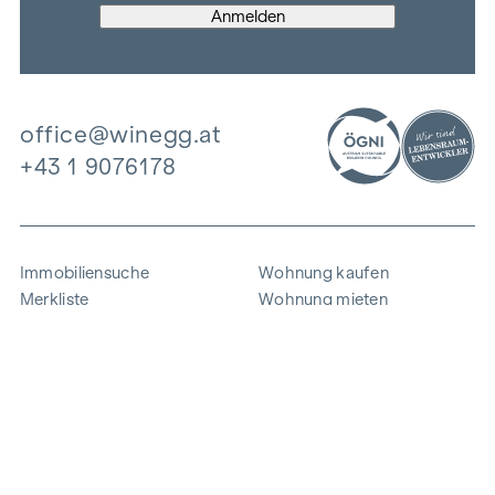
office@winegg.at
+43 1 9076178
Immobiliensuche
Wohnung kaufen
Merkliste
Wohnung mieten
Projekte
Gewerbeimmobilien
Ankauf
Zinshaus verkaufen
Referenzen
Expertise
Unternehmen
Karriere
Nachhaltigkeit
Kontakt
Mitarbeiterlogin