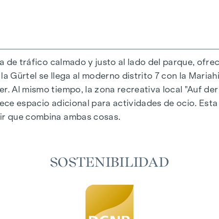
da de tráfico calmado y justo al lado del parque, ofre
a Gürtel se llega al moderno distrito 7 con la Mariahi
r. Al mismo tiempo, la zona recreativa local "Auf der
al única que combina diseño y comodidad de forma ext
rece espacio adicional para actividades de ocio. Est
eccionados que irradian una elegancia atemporal, id
vir que combina ambas cosas.
adiante garantizan un confort natural en las estanci
 un sombreado personalizado y una agradable regulaci
aire acondicionado permiten regular la temperatura d
SOSTENIBILIDAD