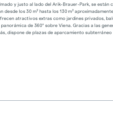
calmado y justo al lado del Arik-Brauer-Park, se est
van desde los 30 m² hasta los 130 m² aproximadament
ofrecen atractivos extras como jardines privados, ba
 panorámica de 360° sobre Viena. Gracias a las gene
emás, dispone de plazas de aparcamiento subterráne
arantizan un suministro de energía sostenible y eficie
iena, Herbststraße - Winegg