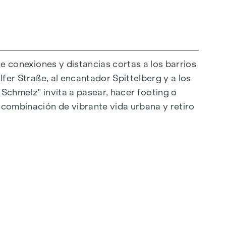
ce conexiones y distancias cortas a los barrios
lfer Straße, al encantador Spittelberg y a los
 Schmelz" invita a pasear, hacer footing o
raordinaria. El mobiliario de alta calidad se
a combinación de vibrante vida urbana y retiro
eal para una vida moderna y con estilo. Los
as. Para mayor comodidad, las persianas
ón de la luz. En las plantas superiores hay
e los espacios habitables según se desee en