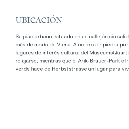
Aparcamiento subterráneo | e-mobility
Tranquilo patio interior
UBICACIÓN
Sistema fotovoltaico en el tejado
Sala común
Su piso urbano, situado en un callejón sin sali
más de moda de Viena. A un tiro de piedra por l
LLEGAR A CASA
lugares de interés cultural del MuseumsQuartie
En Herbststrasse le espera una experiencia vit
relajarse, mientras que el Arik-Brauer-Park of
caracteriza por materiales cuidadosamente sel
verde hace de Herbststrasse un lugar para vi
suelos de parqué y la calefacción por suelo r
exteriores con control eléctrico proporcionan
una característica especial: Los sistemas de 
los calurosos días de verano.
INSTALACIONES
Parquet de roble