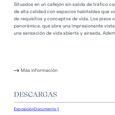
Situados en un callejón sin salida de tráfico 
de alta calidad con espacios habitables que 
de requisitos y conceptos de vida. Los pisos 
panorámica, que abre una impresionante vista
una sensación de vida abierta y aireada. Ad
energía fotovoltaica y la calefacción urbana, g
y extremadamente cómodo.
Más información en:
WOHNEN AM PARK, 1160 V
Más información
DESTACADOS
150 viviendas de pleno dominio
Superficie habitable de aprox. 30 a 130 m²
DESCARGAS
Pisos de 1 a 4 habitaciones
Jardines, balcones, logias y terrazas
Exposición
Documento 1
Grandes alturas