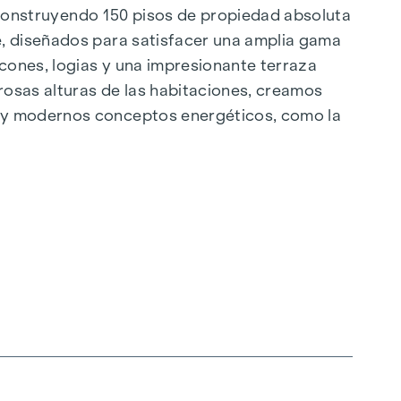
án construyendo 150 pisos de propiedad absoluta
e, diseñados para satisfacer una amplia gama
lcones, logias y una impresionante terraza
rosas alturas de las habitaciones, creamos
o y modernos conceptos energéticos, como la
nte. Aquí vivirá con estilo, orientado al futuro