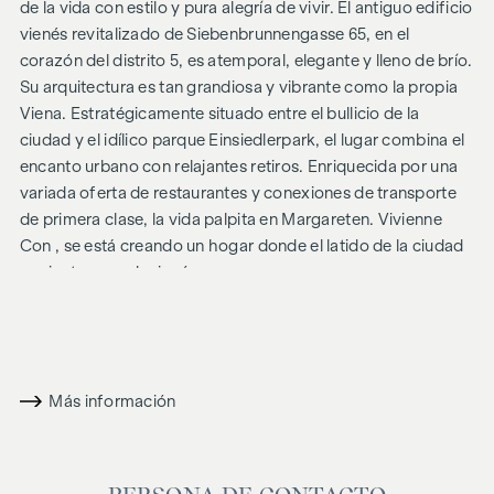
de la vida con estilo y pura alegría de vivir. El antiguo edificio
vienés revitalizado de Siebenbrunnengasse 65, en el
corazón del distrito 5, es atemporal, elegante y lleno de brío.
Su arquitectura es tan grandiosa y vibrante como la propia
Viena. Estratégicamente situado entre el bullicio de la
ciudad y el idílico parque Einsiedlerpark, el lugar combina el
encanto urbano con relajantes retiros. Enriquecida por una
variada oferta de restaurantes y conexiones de transporte
de primera clase, la vida palpita en Margareten.
Vivienne
Con , se está creando un hogar donde el latido de la ciudad
se siente en cada rincón.
Donde florece la diversidad
Vivienne
es sinónimo de vida exclusiva en un lugar céntrico y
animado de Viena. Un relajado paseo le llevará por la recién
Más información
diseñada Reinprechtsdorfer Strasse, donde imponentes
árboles y exuberantes espacios verdes deleitan la vista.
Servicios locales de primera clase, una gran variedad de
tiendas y oasis de tranquilidad, acentuados por acogedores