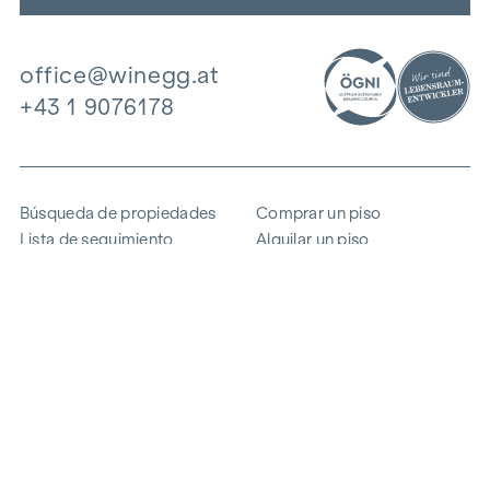
office@winegg.at
+43 1 9076178
Búsqueda de propiedades
Comprar un piso
Lista de seguimiento
Alquilar un piso
Proyectos
Propiedad comercial
Comprar
Vender un bloque de pisos
Referencias
Experiencia
La empresa
Carrera profesional
Sostenibilidad
Contacto
Acceso de empleados
i
Ahorrar energía