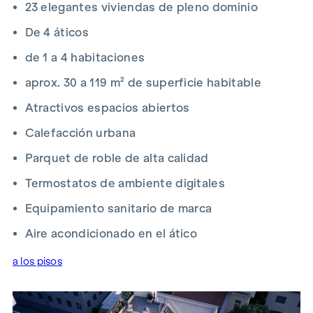
23 elegantes viviendas de pleno dominio
proporcionan un clima interior agradable en todo momento,
mientras que las ventanas con acristalamiento aislante de
De 4 áticos
alta calidad garantizan un aislamiento térmico óptimo y
de 1 a 4 habitaciones
tranquilidad. Todos los cuartos de baño impresionan no sólo
con sanitarios de marca, sino también con una radio de
aprox. 30 a 119 m² de superficie habitable
techo integrada con Bluetooth y espejos de baño
Atractivos espacios abiertos
iluminados atmosféricamente. Los suelos de parqué en
espiga, las puertas con paneles de diseño artístico y los
Calefacción urbana
elegantes paneles de las ventanas crean un conjunto
Parquet de roble de alta calidad
armonioso en los pisos estándar.
Termostatos de ambiente digitales
En los áticos, el suelo de parqué y el acristalamiento aislante
de triple vidrio sientan nuevas bases. Lo más destacado es
Equipamiento sanitario de marca
la unidad de aire acondicionado regulable individualmente
Aire acondicionado en el ático
en cada vivienda. Además, la protección solar eléctrica y el
innovador sistema Button Intelligent Living, que ofrece una
a los pisos
amplia gama de opciones de control a través de un iPad,
perfeccionan la experiencia vital.