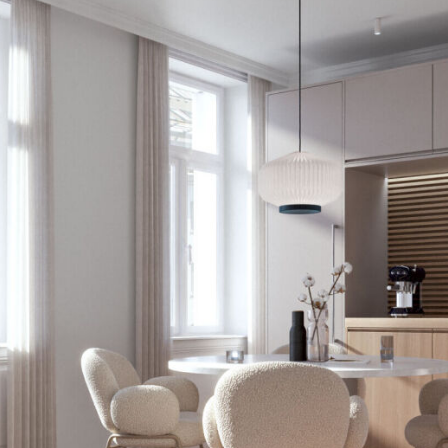
precio de compra más gastos en efectivo y notarización.
Cabe señalar que existe una estrecha relación familiar o
económica entre el agente y el tercero que va a ser
intermediado.
El agente actúa como doble corredor.
Queremos señalar que existe una estrecha relación familiar
o económica entre el intermediario y el tercero a mediar.
El intermediario actúa como doble corredor.