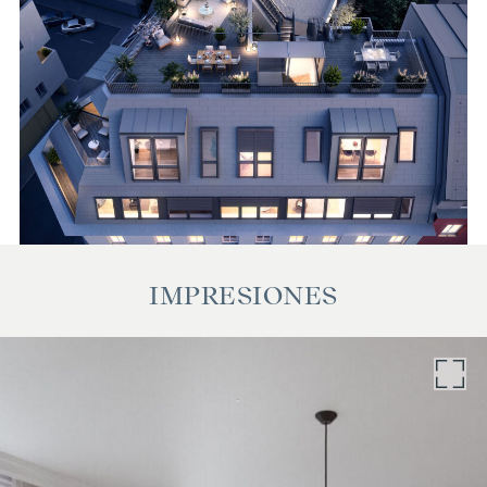
COSTES ADICIONALES
En aras del buen orden, nos gustaría señalar que, a menos
que se indique lo contrario en la oferta, se cobrará una
comisión sobre la finalización con éxito de la transacción a
las tasas estipuladas en la Ordenanza de Agentes
Inmobiliarios BGBI. 262 y 297/1996 - es decir, el 3% del
precio de compra más el 20% de IVA. Esta obligación de
comisión también se aplica si transmite a terceros la
información que se le ha facilitado. Por último, nos gustaría
señalar que actuamos como doble intermediario y que
existe una estrecha relación familiar/económica entre 3SI
IMPRESIONES
Makler GmbH y el vendedor.
La redacción del contrato y la tramitación de la operación de
plica están vinculadas al bufete de abogados Engindeniz
Rechtsanwälte, Marc-Aurel-Straße 6/5, 1010 Viena. Los
gastos ascienden al 1,5 % del precio de compra más el 20 %
de IVA, así como los gastos de caja y notaría. En caso de
financiación por terceros, los gastos aumentan al 1,8 % del