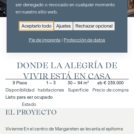
ser denegado o revocado en cualquier momento
Ir al resumen del proyecto
en nuestro sitio web.
Aceptarlo todo
Ajustes
Rechazar opcional
VIVIENNE
Pie de imprenta
|
Protección de datos
1050 Viena, Siebenbrunnengasse 65
DONDE LA ALEGRÍA DE
VIVIR ESTÁ EN CASA
9 Pisos
1 – 3
30 – 94 m²
ab € 239.000
Disponibilidad
habitaciones
Superficie
Precio de compra
Listo para ser ocupado
Estado
EL PROYECTO
Vivienne
En el centro de Margareten se levanta el epítome