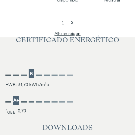
disponible
Mostrar
1
2
Alle anzeigen
CERTIFICADO ENERGÉTICO
B
HWB: 31,70 kWh/m²a
A+
f
: 0,70
GEE
DOWNLOADS